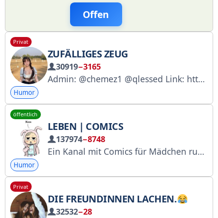
Offen
Privat
ZUFÄLLIGES ZEUG
30919
−3165
Admin: @chemez1 @qlessed Link: https://t.me/+HzXaMQkm9FY5NDhi Hauptkanal: https://vk.com/readpick
Humor
öffentlich
LEBEN | COMICS
137974
−8748
Ein Kanal mit Comics für Mädchen rund ums Leben.
Humor
Privat
DIE FREUNDINNEN LACHEN.
32532
−28