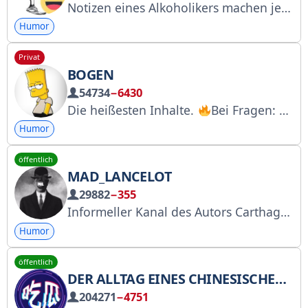
Notizen eines Alkoholikers machen jeden Tag zum Feiertag, fördern die Durchblutung und bauen Stress ab. Anfragen bitte an: @drunktwi_bot, @lepvv, @kristi_drunk. Zahlungsabwicklung: @Spiral_Miya
Humor
Privat
BOGEN
54734
−6430
Die heißesten Inhalte.
Bei Fragen: @kamonsk. Werbung: @Diggsale. Link für Freunde: https://t.me/+SKD_yk7iY7v8TPQu. Werbung schalten: https://telega.in/c/+SKD_yk7iY7v8TPQu
Humor
öffentlich
MAD_LANCELOT
29882
−355
Informeller Kanal des Autors Carthago delenda est, Ceterum censeo Carthaginem delendam esse Werbung: @Rocketxx Einladungslink https://t.me/+RVVwZlRrfEAwMjUy
Humor
öffentlich
DER ALLTAG EINES CHINESISCHEN KLATSCHZENTRUMS
204271
−4751