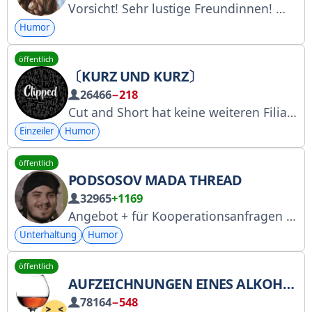
Vorsicht! Sehr lustige Freundinnen!
Anz
Humor
öffentlich
〔KURZ UND KURZ〕
26466
−218
Cut and Short hat keine weiteren Filialen [Ein Tropfen deiner Herzensworte in Englisch und anderen Sprachen] Verwandle dich mit uns
Einzeiler
Humor
öffentlich
PODSOSOV MADA THREAD
32965
+1169
Angebot + für Kooperationsanfragen und Werbung: @podsos_predlojka_bot Chat https://t.me/podsos_chat
Unterhaltung
Humor
öffentlich
AUFZEICHNUNGEN EINES ALKOHOLIKERS
78164
−548