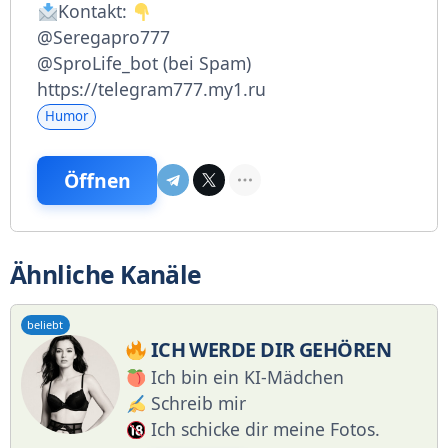
Kontakt:
@Seregapro777
@SproLife_bot (bei Spam)
https://telegram777.my1.ru
Humor
Öffnen
Ähnliche Kanäle
beliebt
ICH WERDE DIR GEHÖREN
Ich bin ein KI-Mädchen
Schreib mir
Ich schicke dir meine Fotos.