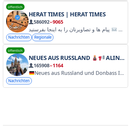
öffentlich
HERAT TIMES | HERAT TIMES
586092
−9065
Nachrichten
Regionale
öffentlich
NEUES AUS RUSSLAND
ALINA LIPP
165908
−1164
Neues aus Russland und Donbass Ich: Alina Lipp aus D., ausgewandert nach Ru.
Nachrichten