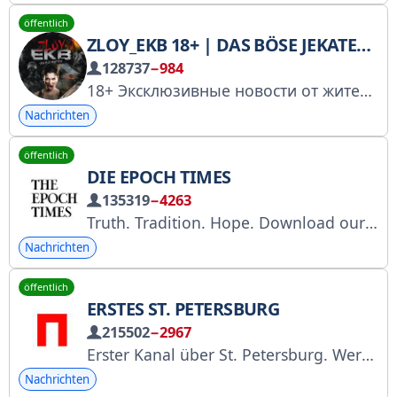
öffentlich
ZLOY_EKB 18+ | DAS BÖSE JEKATERINBURG
128737
−984
18+ Эксклюзивные новости от жителей Екатеринбурга и области! По рекламе @mister_nikos Шли новости сюда
Nachrichten
öffentlich
DIE EPOCH TIMES
135319
−4263
Truth. Tradition. Hope. Download our app
Nachrichten
öffentlich
ERSTES ST. PETERSBURG
215502
−2967
Erster Kanal über St. Petersburg. Werbung: @mossovet. Wir arbeiten mit @Tgpodbor_official, @swaymedia und @Spiral_Yuri zusammen. Nachrichtenvorschläge: @piterguru_bot. Roskomnadzor: https://clck.ru/3GiqrZ
Nachrichten