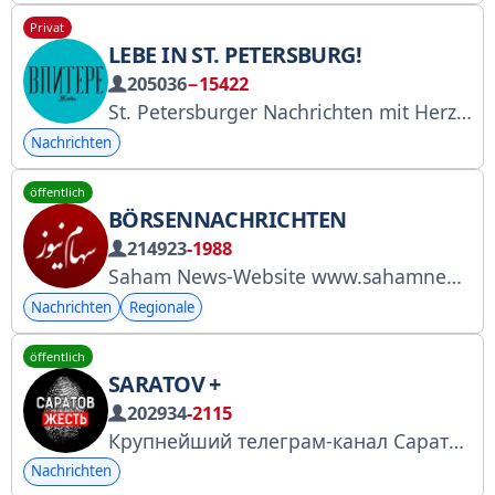
Privat
LEBE IN ST. PETERSBURG!
205036
−15422
St. Petersburger Nachrichten mit Herz und ohne Zensur! Interessante Aufnahmen? Schickt sie uns! ;) Link zu uns: t.me/+4CZbu600NOhmNTZi Für Werbung: @factura_smm, @KarinaLetova, @nash_raion Wir sind auf telega.in: vk.cc/cN95Mm Wir arbeiten mit @Spiral_Yuri RKN zusammen: vk.cc/cN96CY
Nachrichten
öffentlich
BÖRSENNACHRICHTEN
214923
-1988
Saham News-Website www.sahamnews.org info@sahamnews.org www.fb.com/sahamnews.org www.instagram.com/sahamnewsorg
Nachrichten
Regionale
öffentlich
SARATOV +
202934
-2115
Крупнейший телеграм-канал Саратова и области! Эксклюзивно о самых резонансных событиях сегодня, а не просто о погоде…
Nachrichten