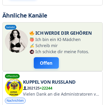
Ähnliche Kanäle
beliebt
ICH WERDE DIR GEHÖREN
Ich bin ein KI-Mädchen
Schreib mir
Ich schicke dir meine Fotos.
Offen
öffentlich
KUPPEL VON RUSSLAND
202125
+22244
Vielen Dank an die Administratoren von https://pay.cloudtips.ru/p/991df385. Sie warnen die Öffentlichkeit umgehend vor Drohnen- und Raketenbedrohungen sowie Gefahren für die Luftfahrt. Unser Chatbot: https://t.me/KupolRussiabot. RKN: https://clck.ru/3QXVf7
Nachrichten