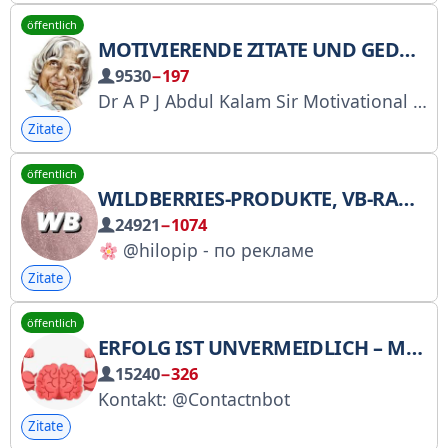
öffentlich
MOTIVIERENDE ZITATE UND GEDANKEN VON APJ ABDUL KALAM [DR. APJ ABDUL KALAM] ZITATE AUF HINDI
9530
−197
Dr A P J Abdul Kalam Sir Motivational Quotes in English and Hindi ︗︗︗︗︗︗︗︗︗︗︗︗︗︗
Zitate
öffentlich
WILDBERRIES-PRODUKTE, VB-RABATTE, ANGEBOTE
24921
−1074
@hilopip - по рекламе
Zitate
öffentlich
ERFOLG IST UNVERMEIDLICH – MOTIVATION
15240
−326
Kontakt: @Contactnbot
Zitate