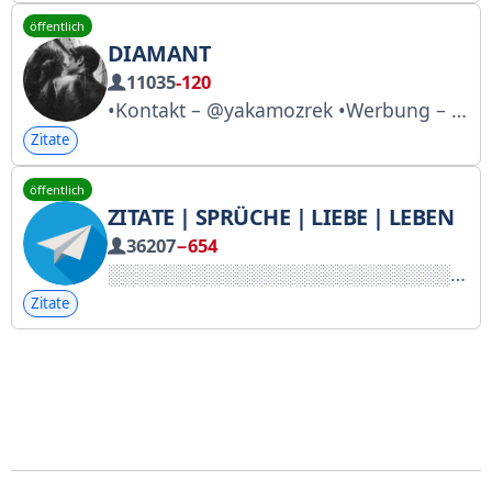
öffentlich
DIAMANT
11035
-120
•Kontakt – @yakamozrek •Werbung – @diamondrekk
Zitate
öffentlich
ZITATE | SPRÜCHE | LIEBE | LEBEN
36207
−654
Zitate