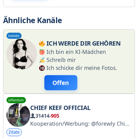
Ähnliche Kanäle
beliebt
ICH WERDE DIR GEHÖREN
Ich bin ein KI-Mädchen
Schreib mir
Ich schicke dir meine Fotos.
Offen
öffentlich
CHIEF KEEF OFFICIAL
31414
-905
Kooperation/Werbung: @forewly ChifirKeef (Fan-Community)
Zitate