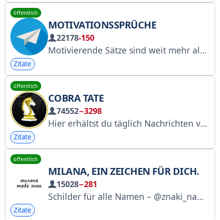
öffentlich
MOTIVATIONSSPRÜCHE
22178
-150
Motivierende Sätze sind weit mehr als bloße Worte; sie sind mentale Anker und Katalysatoren für neue Perspektiven. Im Wirbelwind des Alltags verlieren wir uns oft in Müdigkeit und Selbstkritik.
Zitate
öffentlich
COBRA TATE
74552
−3298
Hier erhältst du täglich Nachrichten von mir.
Zitate
öffentlich
MILANA, EIN ZEICHEN FÜR DICH.
15028
−281
Schilder für alle Namen – @znaki_names Werbekooperationen nur mit: @anna_thesun
Zitate