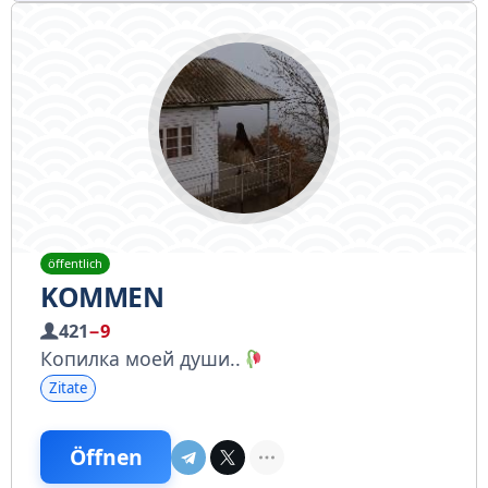
öffentlich
KOMMEN
421
−9
Копилка моей души..
Zitate
Öffnen