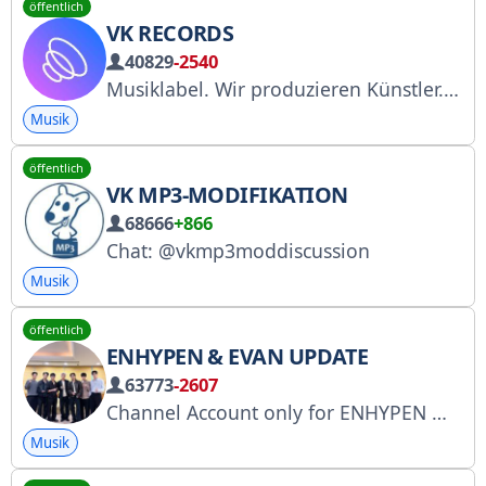
öffentlich
VK RECORDS
40829
-2540
Musiklabel. Wir produzieren Künstler. Wir veröffentlichen und vertreiben Musik. Wir initiieren Sonderprojekte. Wir entdecken Talente in der Musikbranche.
Musik
öffentlich
VK MP3-MODIFIKATION
68666
+866
Chat: @vkmp3moddiscussion
Musik
öffentlich
ENHYPEN & EVAN UPDATE
63773
-2607
Channel Account only for ENHYPEN
Pa
Musik