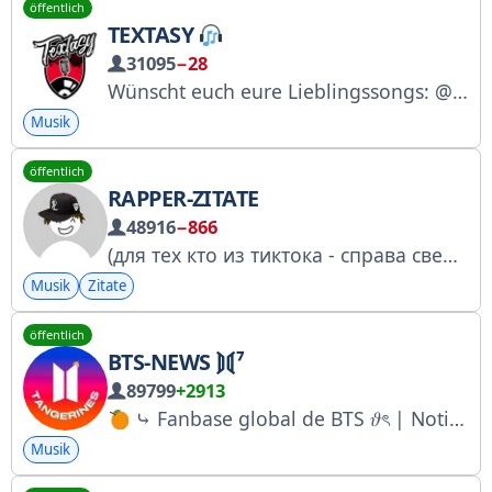
öffentlich
TEXTASY
31095
−28
Wünscht euch eure Lieblingssongs: @mbinbiglri
Musik
öffentlich
RAPPER-ZITATE
48916
−866
(для тех кто из тиктока - справа сверху три точки и «открыть в браузере») лучшие цитаты твоих кумиров
Musik
Zitate
öffentlich
BTS-NEWS ⟭⟬⁷
89799
+2913
⤷ Fanbase global de BTS 𝜗ৎ | Noticias, trads, stream, votaciones, reels & más ── .✦ ARMY, always with BTS
Musik