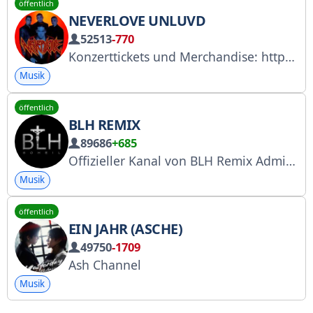
öffentlich
NEVERLOVE UNLUVD
52513
-770
Konzerttickets und Merchandise: https://neverlove.ru VK-Gruppe: vk.com/neverloverock Instagram: @unluvd_himself Yandex Music: music.yandex.ru/artist/8920190 YouTube: youtube.com/@NEVERLOVE
Musik
öffentlich
BLH REMIX
89686
+685
Offizieller Kanal von BLH Remix Admin @YoungBLH SoundCloud: Soundcloud.com/blhremix Instagram: instagram.com/blhremix
Musik
öffentlich
EIN JAHR (ASCHE)
49750
-1709
Ash Channel
Musik