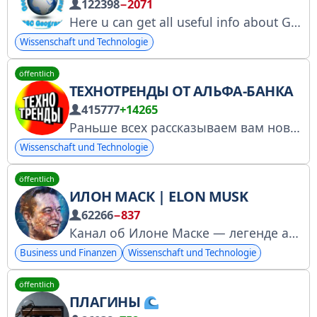
122398
−2071
Here u can get all useful info about Geography & Agri for competitive exams. @eMPSCkatta @ChaluGhadamodi @Jobkatta @Marathi @MPSCEnglish @MPSCPolity @MPSCEconomics @MPSCHistory @MPSCScience @SpardhaGram @MPSCMaterialKatta
Wissenschaft und Technologie
öffentlich
ТЕХНОТРЕНДЫ ОТ АЛЬФА-БАНКА
415777
+14265
Раньше всех рассказываем вам новости про технологии. Регистрация в Роскомнадзоре: https://gosuslugi.ru/snet/67d8151ed0f339346a93876e #CNWZ2
Wissenschaft und Technologie
öffentlich
ИЛОН МАСК | ELON MUSK
62266
−837
Канал об Илоне Маске — легенде американского бизнеса, изобретателе и бизнесмене, чьи инновационные идеи не перестают вызывать восхищение. Реклама: @Alivian Канал сотрудничает с рекламным сервисом @Tgpodbor_official и @Spiral_Yuri РКН: clck.ru/3G4AuA
Business und Finanzen
Wissenschaft und Technologie
öffentlich
ПЛАГИНЫ