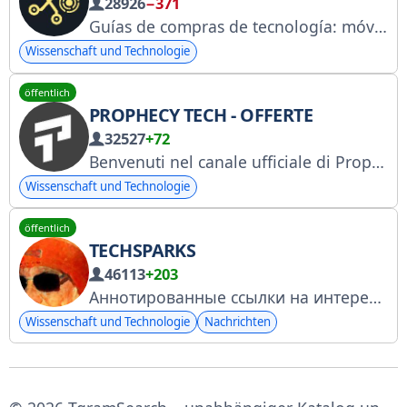
28926
−371
Guías de compras de tecnología: móviles, informática, domótica... Las mejores ofertas seleccionadas por @xataka
Wissenschaft und Technologie
öffentlich
PROPHECY TECH - OFFERTE
32527
+72
Benvenuti nel canale ufficiale di Prophecy Tech
Wissenschaft und Technologie
öffentlich
TECHSPARKS
46113
+203
Аннотированные ссылки на интересные, полезные и удивительные новости хайтека. Кто больше любит слушать длинное чем читать короткое http://sebrant.chat https://knd.gov.ru/license?id=6777b11d506f967728ac580d&registryType=bloggersPermission Автор: @asebrant
Wissenschaft und Technologie
Nachrichten