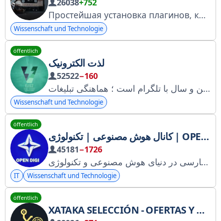
26038
+752
Простейшая установка плагинов, китов и многое другое! Будь в курсе актуальных событий. Менеджер реклама @mmmmmmishka По поводу партнёрства @VitosuliPartnership Покупка рекламы
Wissenschaft und Technologie
öffentlich
لذت الکترونیک
52522
−160
ما در لذت الکترونیک هر روز اطلاعاتی علمی و کاربردی قرار میدهیم ؛ کانال لذت الکترونیک هم سن و سال با تلگرام است ؛ هماهنگی تبلیغات @eleczad
Wissenschaft und Technologie
öffentlich
کانال هوش مصنوعی | تکنولوژی | OPEN DIGI
45181
−1726
جامع‌ترین منبع فارسی در دنیای هوش مصنوعی و تکنولوژی. Admin; @J_Aidev ADS; @OPENDIGI_ADS
IT
Wissenschaft und Technologie
öffentlich
XATAKA SELECCIÓN - OFERTAS Y DESCUENTOS EN TECNOLOGÍA