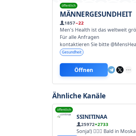
öffentlich
MÄNNERGESUNDHEIT
1857
−22
Men's Health ist das weltweit g
Für alle Anfragen
kontaktieren Sie bitte @MensHeal
Gesundheit
Öffnen
Ähnliche Kanäle
öffentlich
SSINITINAA
25972
+2733
Sonja!) 🙋🏼‍♀️ Bald in Moskau! Hier gibt's Sport, leckeres Essen und Einblicke in meinen Alltag! 🧘🏼‍♀️🥑 Unser Chat: @obsujdeniesofi Anfragen zu Werbung und Kooperation bitte an 👇🏼 💌 @prssinitsinaa 💌 prssinitsinaa@gmail.com RKN: https://www.gosu