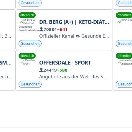
Gesundheit
Gesundh
öffentlich
öffentlich
DR. BERG (A+) | KETO-DIÄT | GESUNDHEIT | GEWICHTSABNAHME
70884
−641
Inhalte
Offizieller Kanal 🥑 Gesunde Ernährung, Keto und Intervallfasten 📌drberg.ru Beraterin @ekaterina_moderator Dr. Eric Berg (DC) ist Chiropraktiker, kein Arzt. Nur zu Informationszwecken. Registrierung bei RKN: https://link.drberg.ru/tf
Gesundheit
Gesundh
öffentlich
öffentlich
MUS
OFFERSDALE - SPORT
24419
+588
e-Profile!) @sale_sto YMReferral
Angebote aus der Welt des Sports, darunter Zubehör für körperliche Aktivität, Sportbekleidung, gesunde Ernährung und Nahrungsergänzungsmittel. Als Amazon- und eBay-Partner verdienen wir an qualifizierten Käufen.
Gesundheit
Gesundh