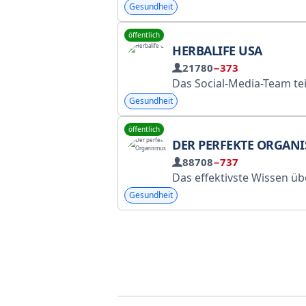
Gesundheit
öffentlich
HERBALIFE USA
21780
−373
Das Social-Media-Team teilt Best Practices und 
Gesundheit
öffentlich
DER PERFEKTE ORGANIS
88708
−737
Das effektivste Wissen über natürliche Heilung! Ernährung, Bewegung, Atmung, Kräuter, Akupunkturpunkte usw. Registriere dich auf der RKN-Liste: https://clck.ru/3FWJZy Admin: @andrey_tgs Manager: @Spiral_Miya (Achtung: Fak
Gesundheit