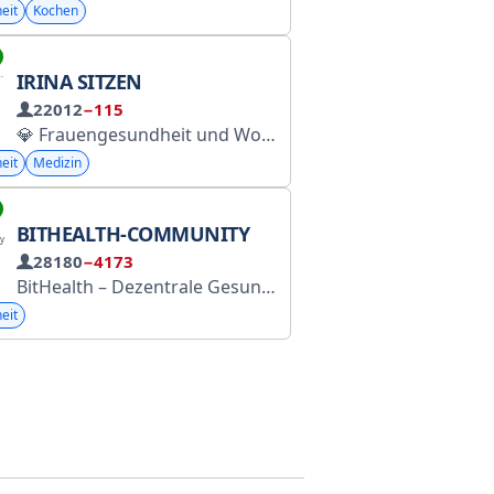
eit
Kochen
IRINA SITZEN
22012
−115
💎 Frauengesundheit und Wohlbefinden: 13 Jahre Erfahrung. Ausbildung: IIN, IFM, CNM ✅ INSTAGRAM @irina_sit_nova Terminvereinbarung: +7 910 616-18-33 (WhatsApp) Evgeny. Webseite: https://dr-irina-sit.ru
eit
Medizin
BITHEALTH-COMMUNITY
28180
−4173
BitHealth – Dezentrale Gesundheitsdatenökonomie
eit