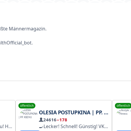
rößte Männermagazin.
thOfficial_bot.
öffentlich
öffentlich
OLESIA POSTUPKINA | PP. KBZHU
24616
−178
slugi.ru/snet/6926de9507df816832b3bdef
🍳Lecker! Schnell! Günstig! VKontakte-Chat zum Thema Abnehmen: https://vk.me/join/kfo2pOR39OBs_gTFZ33Fv4NxedLkqNsCnsc= MAX: https://max.ru/olesiapostupkina VK: https://vk.com/olesiapostupkina Roskomnadzor-Benachrichtigung: 016625