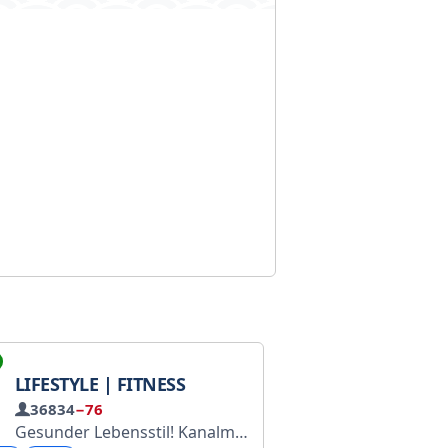
LIFESTYLE | FITNESS
36834
−76
Gesunder Lebensstil! Kanalmanager: @nikadormanager Registriert bei Roskomnadzor: https://www.gosuslugi.ru/snet/679b125b3657285c6f0c2d96