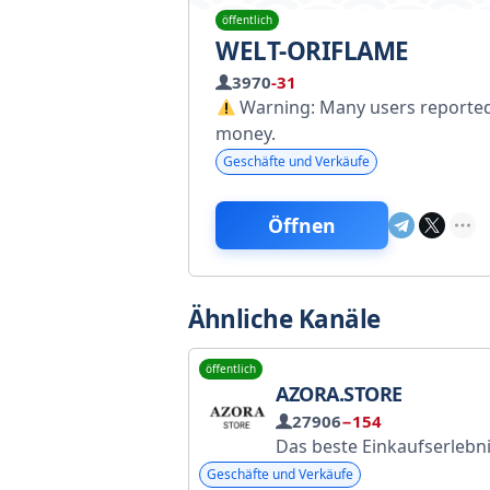
öffentlich
WELT-ORIFLAME
3970
-31
Warning: Many users reported th
money.
Geschäfte und Verkäufe
Öffnen
Ähnliche Kanäle
öffentlich
AZORA.STORE
27906
−154
Das beste Einkaufserlebnis. Wir feiern 10 Jahre! Webseite: https://azor
Geschäfte und Verkäufe