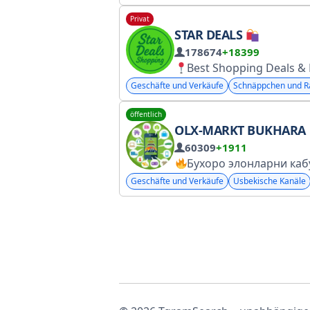
Privat
STAR DEALS
178674
+18399
Best Shopping Deals & Loot Of
Geschäfte und Verkäufe
Schnäppchen und R
öffentlich
OLX-MARKT BUKHARA
60309
+1911
Бухоро элонларни кабул киламиз 
Geschäfte und Verkäufe
Usbekische Kanäle