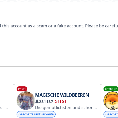
is account as a scam or a fake account. Please be careful, 
Privat
öffentlich
MAGISCHE WILDBEEREN
281187
-21101
a.store
Die gemütlichsten und schönsten Fundstücke von Wildberries. Werbung und Promotion: @JACKDANIELSWORK. Produktwerbung: @feeriyas @kate_wbs @elizvtttta @itsmesophiet. NUR DIESE MANAGER, ES GIBT KEINE ANDEREN.
Geschäfte und Verkäufe
Geschäf