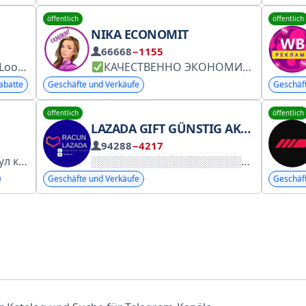
öffentlich
öffentlich
NIKA ECONOMIT
66668
−1155
fers.
Join Requests Instantly Approved
КАЧЕСТВЕННО ЭКОНОМИМ
Affiliat
Неприл
abatte
Geschäfte und Verkäufe
Geschäf
öffentlich
öffentlich
LAZADA GIFT GÜNSTIG AKTION RABATT
94288
−4217
ADMIN
ADMIN @XAYOT_B
Geschäfte und Verkäufe
Geschäf