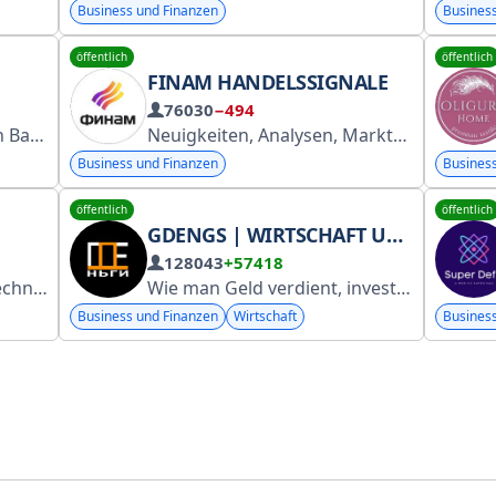
Business und Finanzen
Busines
öffentlich
öffentlich
FINAM HANDELSSIGNALE
76030
−494
media Zusammenarbeit: @midas_Diana
Neuigkeiten, Analysen, Marktsignale, Ideen, Prognosen und Bewertungen russischer und internationaler Börsengänge. Abonnieren Sie den Signal-Bot @finam_insights_bot. Unternehmensnachrichten: https://t.me/finam_invest. Dies ist keine Anlageberatung!
Business und Finanzen
Busines
öffentlich
öffentlich
GDENGS | WIRTSCHAFT UND INVESTITIONEN
128043
+57418
ugi.ru/snet/67b33527b88a4b4c0af5e1f7
Wie man Geld verdient, investiert und dabei die Nerven behält. Alles über Geschäftsentscheidungen, Finanztrends und Erfolgsstrategien. Kurz gesagt: Wo das Geld ist, sind wir auch. Für alle Anfragen: @golden_boy10911 RKN: https://gosuslugi.ru/snet/67b2d5ca48dfb51c40f7c177
Business und Finanzen
Wirtschaft
Busines