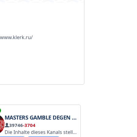
/www.klerk.ru/
MASTERS GAMBLE DEGEN APES
39746
-3704
ga.in/c/zakonycnexatg РКН: https://www.gosuslugi.ru/sne
Die Inhalte dieses Kanals stellen keine Finanzberatung dar. Führen Sie stets eigene Recherchen durch. @CrypticMaestro Haftungsausschluss: https://t.me/Maestrosdegen/5