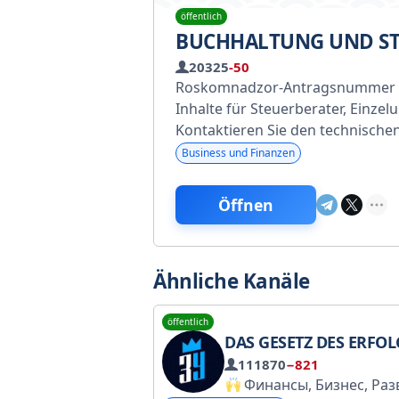
öffentlich
BUCHHALTUNG UND ST
20325
-50
Roskomnadzor-Antragsnummer 
Inhalte für Steuerberater, Einze
Kontaktieren Sie den technische
Business und Finanzen
Öffnen
Ähnliche Kanäle
öffentlich
DAS GESETZ DES ERFOLGS | WIRTSCHAFT, POD
111870
−821
Финансы, Бизнес, Разви