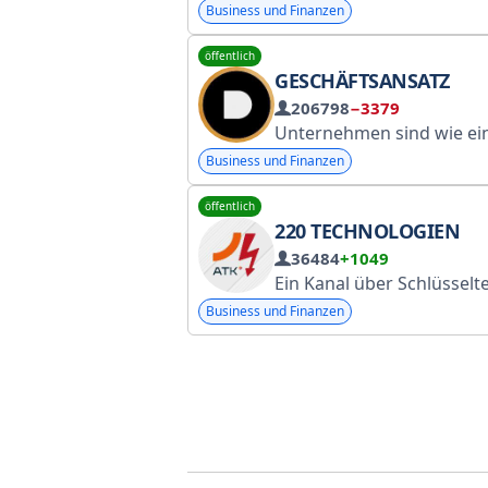
Business und Finanzen
öffentlich
GESCHÄFTSANSATZ
206798
−3379
Unternehmen sind wie ein Baukasten. Wir bieten Ihnen eine Schritt-für-Schritt-Anleitung, wie Sie ihn einfach, schnell und vor allem gewinnbringend zusammenbauen können. Ohne kompliziertes Fachchinesisch und unnötiges Gerede. Werbung: @midas_
Business und Finanzen
öffentlich
220 TECHNOLOGIEN
36484
+1049
Ein Kanal über Schlüsseltechnologien in der Öl- und Gasindustrie. Das Land steht vor der Herausforderung, Importe so schnell wie möglich zu substituieren. Medien: ATK Consulting Communications @Industry_chanells_bot https://gosusl
Business und Finanzen