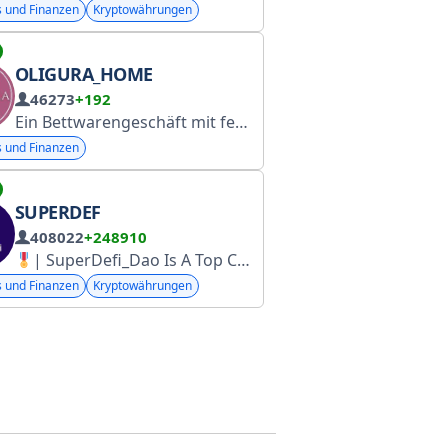
s und Finanzen
Kryptowährungen
OLIGURA_HOME
46273
+192
Ein Bettwarengeschäft mit fertigen Bettdecken. Roskomnadzor registriert am 7. Juli 2025 unter der Nummer 095691.
s und Finanzen
SUPERDEF
408022
+248910
| SuperDefi_Dao Is A Top Crypto Marketing Agency
s und Finanzen
Kryptowährungen