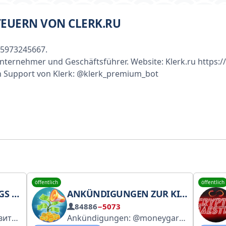
EUERN VON CLERK.RU
5973245667.
lunternehmer und Geschäftsführer. Website: Klerk.ru https:/
n Support von Klerk: @klerk_premium_bot
öffentlich
öffentlich
CASTS
ANKÜNDIGUNGEN ZUR KI-GESTÜTZTEN GELDGARTEN-TECHNOLOGIE
84886
−5073
тие
По рекламе: @Max_ycnex
Ankündigungen: @moneygardenai_ann Chats: @moneygardenai_chat Spiel-Bot: @moneygardenaibot Support: @moneygardenai_supportbot
Биржа: https://tele