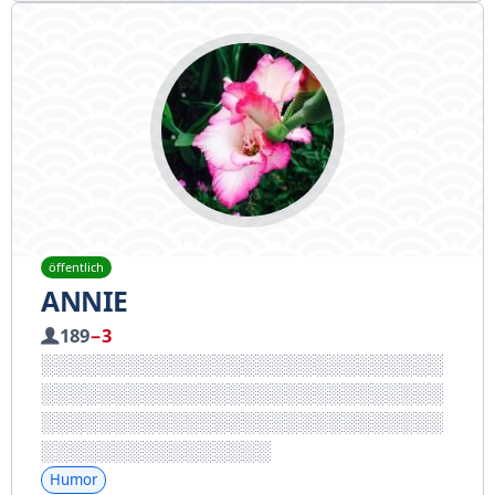
öffentlich
ANNIE
189
−3
Humor