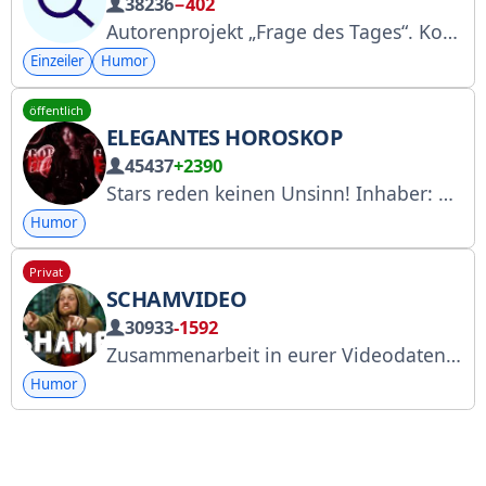
38236
−402
Autorenprojekt „Frage des Tages“. Kostenlose Informationen zum Geldverdienen über Telegram-Kanäle: https://t.me/nazavodsuka. Kontakt: @chssk RKN: https://clck.ru/3JCcEX
Einzeiler
Humor
öffentlich
ELEGANTES HOROSKOP
45437
+2390
Stars reden keinen Unsinn! Inhaber: @qorgie (Werbung) Manager: @vellsvi (kein anderer!) Werbung im Teleshopping-Portal schalten: https://telega.in/c/goroeleg A+ RKN: https://clck.ru/3FWMWm
Humor
Privat
SCHAMVIDEO
30933
-1592
Zusammenarbeit in eurer Videodatenbank - @oppssorryyy
Humor