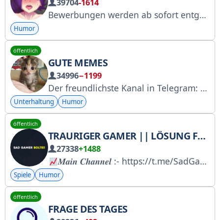
39704
-1614
Bewerbungen werden ab sofort entgegengenommen. Link für Freunde: https://t.me/+NRF62y5uybozMjJi. Fragen/Werbung: @yuioue @pahanchikc @Diggsale
Humor
öffentlich
GUTE MEMES
34996
−1199
Der freundlichste Kanal in Telegram: Zusammenarbeit - @moskallllll @frank_adv 6570425689
Unterhaltung
Humor
öffentlich
TRAURIGER GAMER || LÖSUNG FÜR ALLE PROBLEME!!
27338
+1488
𝑴𝒂𝒊𝒏 𝑪𝒉𝒂𝒏𝒏𝒆𝒍 :- https://t.me/SadGamerArmy
Spiele
Humor
öffentlich
FRAGE DES TAGES