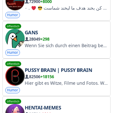
72900
+8000
کانال اصلی #سریع_بکش_بیرون قدیم ترین کانال تلگرام شل کن بخند هدف ما لبخند شماست
Humor
öffentlich
GANS
28049
+298
Wenn Sie sich durch einen Beitrag beleidigt fühlen oder der Autor des Tweets sind, kontaktieren Sie bitte den Administrator @ggooss per Privatnachricht. Für Werbeanfragen kontaktieren Sie uns bitte hier: @ggooss Manager: @aiphariusomegon. Wir nehmen nicht an Wettbewerben teil; wir haben keine Manager mehr. Weitere Kanäle: @ocpochmac / @gvstk / @pla4ut_nebeca
Humor
öffentlich
PUSSY BRAIN | PUSSY BRAIN
82506
+18156
Hier gibt es Witze, Filme und Fotos. Werbung und Kooperationen: Zweiter Kanal: @Sia_meme Hochwertiger Humor in minimaler Lautstärke. Gegründet: 30.01.1998. Kritik und Anregungen: Werbung: https://t.me/pussy_brain_ads/86
Humor
öffentlich
HENTAI-MEMES