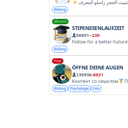
Bildung
öffentlich
STIPENDIENLAUFZEIT
56951
−230
Follow for a better Future
Bildung
Privat
ÖFFNE DEINE AUGEN
135936
-6021
Контент со смыслом
По вопросам рекламы: @HannaDemyanchik13 @MacFrolov @Spiral_Miya Приглаш
Bildung
Psychologie
Foto