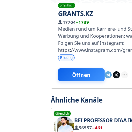
öffentlich
GRANTS.KZ
47704
+1739
Medien rund um Karriere- und St
Werbung und Kooperationen: w
Folgen Sie uns auf Instagram:
https://www.instagram.com/gran
Bildung
Öffnen
Ähnliche Kanäle
öffentlich
BEI PROFESSOR DIAA IM HINBLICK AUF DAS GRADUIERTEN
56557
−461