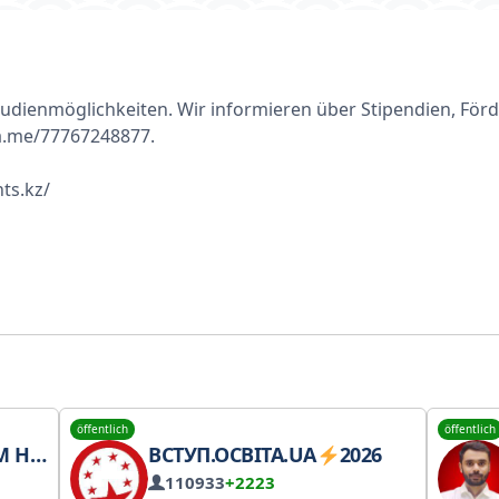
udienmöglichkeiten. Wir informieren über Stipendien, Fö
a.me/77767248877.
ts.kz/
öffentlich
öffentlich
STUDIUM
ВСТУП.ОСВІТА.UA
2026
110933
+2223