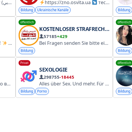
https://zno.osvita.ua
كورس الوطني الذهبي
тести, що були на НМТ минулих років
(حاسوب + إنكليزي + عربي) تثبيت الحجز راسلو المعرف:
Bildung
Ukrainische Kanäle
Bildung
öffentlich
öffentlich
KOSTENLOSER STRAFRECHTSUNTERRICHT – AHMAD GHAFOURI
57185
+429
!
Join us to stay informed about: https://ethioworks.com/category/scholarships/ Contac us : @TermSupport1
Bei Fragen senden Sie bitte eine Nachricht an folgende Adresse: @ahmadghafoori69
Bildung
Bildung
Privat
öffentlich
SEXOLOGIE
298755
-18445
ай друзей: @open_your_eyes_off Обратная связь: @dmastoff Мы на бирже: https://telega.in/c/+TFZ6NbC4YiP3QQ5v
Alles über Sex. Und mehr. Für alle eure Fragen: @tgSmokke Alle unsere Kanäle: @tgSmokeMedia Einladungslink: @tgSexologia Manager: @tgbester @SmokeManagers @Spiral_Miya
Bildung
Porno
Bildung