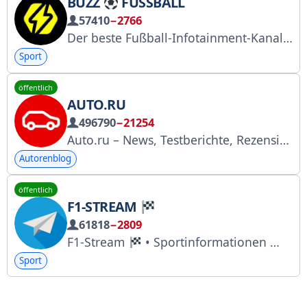
BUZZ
FUSSBALL
57410
−2766
Der beste Fußball-Infotainment-Kanal
Sport
öffentlich
AUTO.RU
496790
−21254
Auto.ru – News, Testberichte, Rezensionen und Memes. Unsere Kanäle: https://t.me/addlist/QSQ3Rdr7M9szYmQy Schlagen Sie uns Newsthemen vor: @autoruonline_bot Für Werbeanfragen senden Sie bitte eine E-Mail an: vertikali@yandex-team.ru
Autorenblog
öffentlich
F1-STREAM
61818
−2809
F1-Stream
• Sportinformationen
| T
Sport