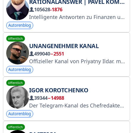
RATIONALANSWER | PAVEL KOMAROVSKY
105628
-1876
Intelligente Antworten zu Finanzen und mehr. Erfahren Sie mehr über den Kanal: https://t.me/RationalAnswer/1017 Für Feedback und Werbeanfragen: @Pavel_Komarovskiy RKN: https://knd.gov.ru/license?id=675474f946efdb335e2f381f®istryType=bloggersPermission
Autorenblog
öffentlich
UNANGENEHMER KANAL
499040
−2551
Offizieller Kanal von Priyatny Ildar. masterildar.reklama@gmail.com – Werbung @visix – Werbung auf Telegram @prostomerch – Fragen zu Merchandise. Registrieren Sie sich in der Liste der Social-Media-Seiteninhaber: https://goo.su/xBnYQB6
Autorenblog
öffentlich
IGOR KOROTCHENKO
39344
−14988
Der Telegram-Kanal des Chefredakteurs der Zeitschrift „National Defense“: https://oborona.ru https://gosuslugi.ru/snet/679c60be05159e2a5cf5e29c
Autorenblog
öffentlich