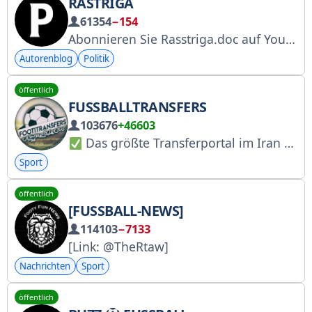
RASTRIGA
61354
−154
Abonnieren Sie Rasstriga.doc auf YouTube: https://clck.ru/UmKcW Feedback senden Sie bitte an: rasstriga-channel@yandex.ru Anmeldung beim RKN: https://gosuslugi.ru/snet/67ab52e98a84ac04ab292782
Autorenblog
Politik
öffentlich
FUSSBALLTRANSFERS
103676
+46603
Das größte Transferportal im Iran
Sport
öffentlich
[FUSSBALL-NEWS]
114103
−7133
[Link: @TheRtaw]
Nachrichten
Sport
öffentlich