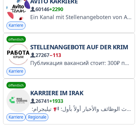
AVITO KARRIERE
60146
+2290
Ein Kanal mit Stellenangeboten von Avito für Entwickler, Designer, Analysten, Marketingspezialisten, Business Developer und mehr! Suchen Sie nach Hashtags in verschiedenen Programmierbereichen und -sprachen. Kanal über das Leben bei Avito: @TeamAvito Webseite: https://bit.ly/4d5SC09 Roskomnadzor (RKN): Nr. 6229258719
Karriere
öffentlich
STELLENANGEBOTE AUF DER KRIM
27267
−113
Публикация вакансий стоит: 300₽ пост | 900₽/7дней закрепление Публикация
Karriere
öffentlich
KARRIERE IM IRAK
26741
+1933
تابعونا على منصاتنا الرسمية لتصلكم أحدث الوظائف والأخبار أولاً بأول:
Karriere
Regionale