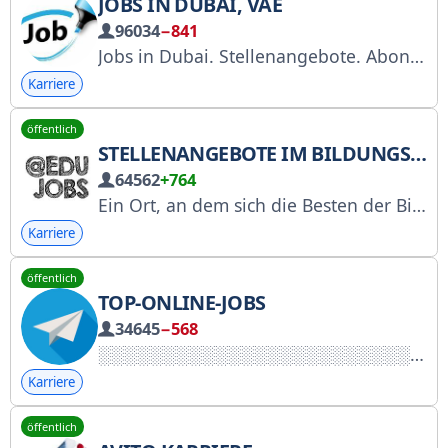
JOBS IN DUBAI, VAE
96034
−841
Jobs in Dubai. Stellenangebote. Abonnieren Sie unseren Newsletter und erhalten Sie täglich neue Stellenangebote. Bewerten Sie uns unter https://t.me/boost/jobs_in_dubai. Veröffentlichen Sie einen Beitrag – @oaejobs_bot. Alle Chats in den VAE: @oae_info.
Karriere
öffentlich
STELLENANGEBOTE IM BILDUNGSBEREICH
64562
+764
Ein Ort, an dem sich die Besten der Bildungswelt treffen. Stellenanzeige aufgeben: clck.ru/3Qxfvq Registrierungsnummer bei Roskomnadzor: 4996850453 Werbung und Partnerschaften: @edujobs_admin_bot Initiator: @wilenchik Spenden: pay.cloudtips.ru/p/11348609
Karriere
öffentlich
TOP-ONLINE-JOBS
34645
−568
Karriere
öffentlich