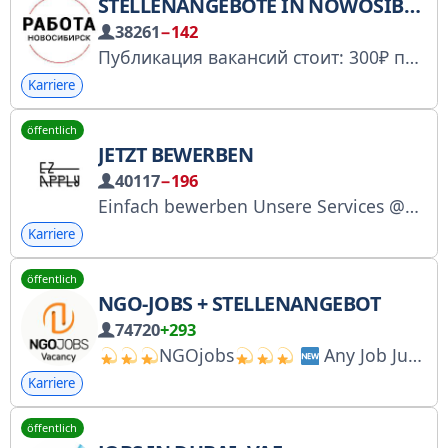
STELLENANGEBOTE IN NOWOSIBIRSK
38261
−142
Публикация вакансий стоит: 300₽ пост | 900₽/7дней закрепление Публикация
Karriere
öffentlich
JETZT BEWERBEN
40117
−196
Einfach bewerben Unsere Services @ezapply_2_bot Unsere Websites www.ezapply.ir www.ezapply.net Schnelle Fragen: @Ezapply_quick_questions Beratungstermin: http://ezapply.ir/user/getadvice @ezaapply Telefonnummer: 02122715820 02188403542 Instagram https://bit.ly/3izrUPu
Karriere
öffentlich
NGO-JOBS + STELLENANGEBOT
74720
+293
NGOjobs
Any Job Junior to Professional, everyday and everyhour
Karriere
öffentlich