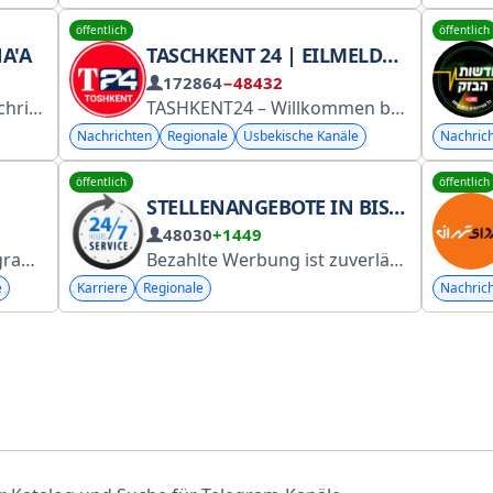
öffentlich
öffentlich
A'A
TASCHKENT 24 | EILMELDUNG
172864
−48432
000 Abonnenten.
TASHKENT24 – Willkommen beim führenden Kanal für die schnellsten Nachrichten und Videos der Region!
Nachrichten
Regionale
Usbekische Kanäle
Nachric
öffentlich
öffentlich
STELLENANGEBOTE IN BISCHKEK
48030
+1449
m Laufenden.
Bezahlte Werbung ist zuverlässige Werbung. Admin: @Baraccuda_kg Anzeigen ohne Telefonnummer werden gelöscht.
e
Karriere
Regionale
Nachric