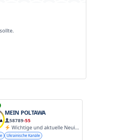
ollte.
MEIN POLTAWA
58789
-55
Wichtige und aktuelle Neuigkeiten aus Poltawa. Link für Freunde: https://t.me/+dqFw6P6qVvAwNzI0 (Werbung: @alex_reklama_ua)
le
Ukrainische Kanäle