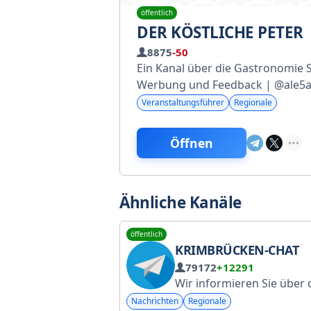
öffentlich
DER KÖSTLICHE PETER
8875
-50
Ein Kanal über die Gastronomie 
Werbung und Feedback | @ale5
Veranstaltungsführer
Regionale
Öffnen
Ähnliche Kanäle
öffentlich
KRIMBRÜCKEN-CHAT
79172
+12291
Wir informieren Sie über die aktuelle Lage an der Krimbrücke. Kontaktieren Sie den Administrator @km_adm_bot. #Krimbrücke #Krim #Brücke #Kertschbrücke #Kertsch #Kaukasu
Nachrichten
Regionale