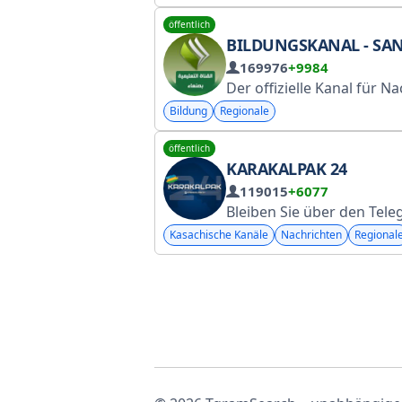
öffentlich
BILDUNGSKANAL - SAN
169976
+9984
Der offizielle Kanal für Nachrichten aus den Bereichen Bildung, Beruf und Wissenschaft in Sanaa mit über 160.
Bildung
Regionale
öffentlich
KARAKALPAK 24
119015
+6077
Bleiben Sie über den Telegram-Kanal @KARAKALPAK24 mit den neuesten Nachrichten aus Karakalpakstan und Usbekistan auf de
Kasachische Kanäle
Nachrichten
Regional