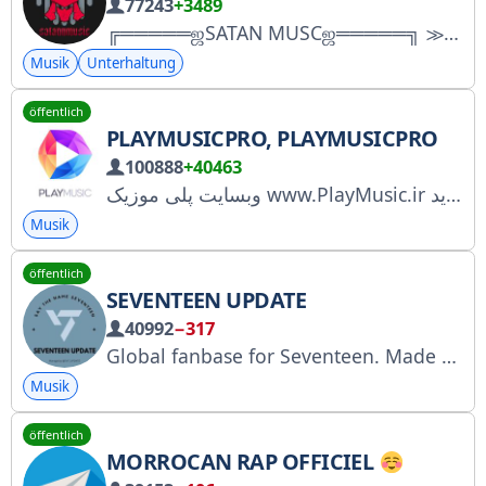
77243
+3489
╔═════ஜSATAN MUSCஜ═════╗ ≫∘❀♡❀∘≪ Online-Shop-Adresse @deltaa_storee Werbung @satantab Musiksuchbot @SATANNMUSIC_bot ≫∘❀♡❀∘≪ ╚══════ஜ۩ MACH MIT ۩ஜ══════╝
Musik
Unterhaltung
öffentlich
PLAYMUSICPRO, PLAYMUSICPRO
100888
+40463
وبسایت پلی موزیک www.PlayMusic.ir بهترین آرشیو آهنگهای جدید PlayMusicPro Application
Musik
öffentlich
SEVENTEEN UPDATE
40992
−317
Global fanbase for Seventeen. Made by fans for fans. (KOR/ENG/INA) 𖥻 paidpromote? @withblossom 𖥻 @mycarats_bot 𖥻 @SVTfolder @Channelupdcrew Admin
Musik
öffentlich
MORROCAN RAP OFFICIEL