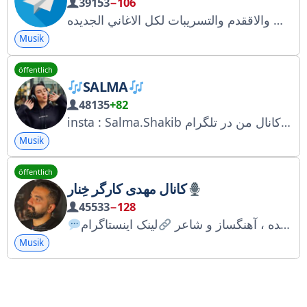
39153
−106
استماع الى احدث الاغاني والاققدم والتسريبات لكل الاغاني الجديده
Musik
öffentlich
SALMA
48135
+82
insta : Salma.Shakib تنها کانال من در تلگرام
Musik
öffentlich
کانال مهدی کارگر خِنار
45533
−128
خواننده ، آهنگساز و شاعر
Musik