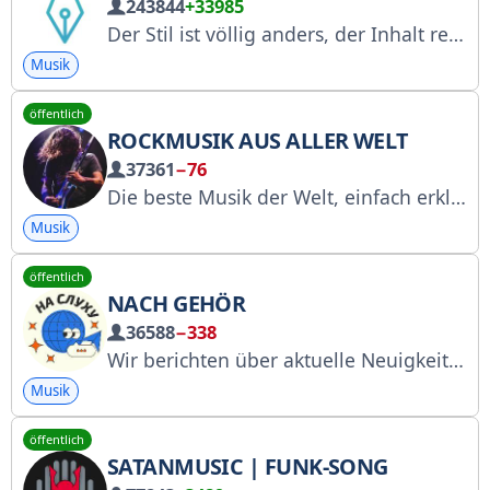
243844
+33985
Der Stil ist völlig anders, der Inhalt respektiert den Blick, „Poesie und Lieder“ voller gutem Sinn für Werbung: @Roozhan
Musik
öffentlich
ROCKMUSIK AUS ALLER WELT
37361
−76
Die beste Musik der Welt, einfach erklärt! Registriert bei Roskomnadzor: https://www.gosuslugi.ru/snet/67a60b6e24c8ba6dcaa553e7 Für Werbeanfragen: @whitefox_ads
Musik
öffentlich
NACH GEHÖR
36588
−338
Wir berichten über aktuelle Neuigkeiten aus der Blog- und Musikwelt. Registrierung bei Roskomnadzor: https://www.gosuslugi.ru/snet/67370f17340096358ba3dbdb Für Werbeanfragen: @bedolagram
Musik
öffentlich
SATANMUSIC | FUNK-SONG