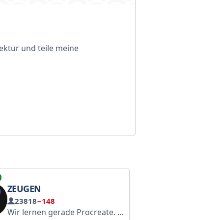
tektur und teile meine
ZEUGEN
23818
−148
Wir lernen gerade Procreate. Bei Fragen wenden Sie sich bitte an @design_manager_bot. Sie finden uns hier: https://www.gosuslugi.ru/snet
Event-площадка в старинном осо