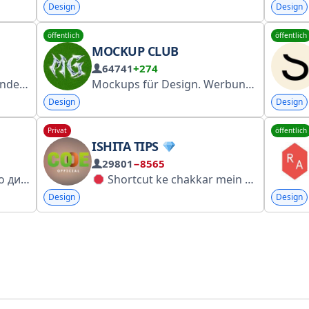
Design
Design
öffentlich
öffentlich
MOCKUP CLUB
64741
+274
ur Banda.
Mockups für Design. Werbung/Kooperation: @morun_ads. Werbung auf Telega.in: https://telega.in/c/mockup_club. Manager: @Spiral_Yuri. Inhaber: @morun_tg. Tel.: 4934234682
Design
Design
Privat
öffentlich
ISHITA TIPS
29801
−8565
Присылайте фото вашего дизайна а мы опубликуем: @timskazka № 5039525675 Отзовик Я В ДОМИКЕ все отзывы тут
Shortcut ke chakkar mein nuksan mat kijiye.
Design
Design