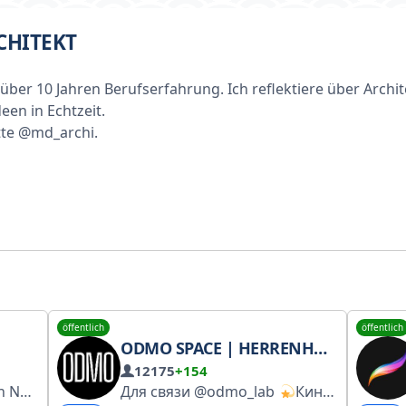
CHITEKT
 über 10 Jahren Berufserfahrung. Ich reflektiere über Archi
en in Echtzeit.
tte @md_archi.
öffentlich
öffentlich
ODMO SPACE | HERRENHAUS IN KITAI-GOROD
12175
+154
e bitte: @julialapina
Для связи @odmo_lab
Кино и арт-ужины каждую неделю