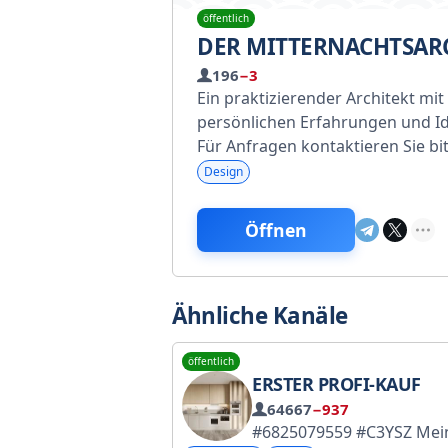
öffentlich
DER MITTERNACHTSAR
196
−3
Ein praktizierender Architekt mit
persönlichen Erfahrungen und Ide
Für Anfragen kontaktieren Sie bi
Design
Öffnen
Ähnliche Kanäle
öffentlich
ERSTER PROFI-KAUF
64667
−937
#6825079559 #C3YSZ Mein Name ist Julia, und bei uns dreht sich alles ums Shoppen! Meine Fundstücke für dein Traumleben. Mit Preisen und Links. Für Kooperationsanfragen kontaktier