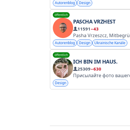
Autorenblog
Design
öffentlich
PASCHA VRZHEST
11591
−43
Pasha Vrzeszcz, Mitbegründer und Kreativdirektor der Agent
Autorenblog
Design
Ukrainische Kanäle
öffentlich
ICH BIN IM HAUS.
25309
−630
Design