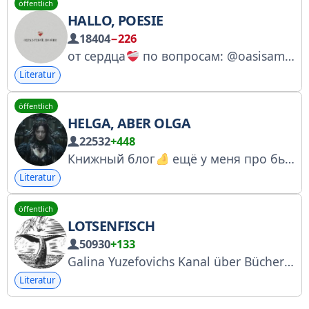
öffentlich
HALLO, POESIE
18404
−226
от сердца
по вопросам: @oasisamour
Literatur
öffentlich
HELGA, ABER OLGA
22532
+448
Книжный блог
ещё у меня про бьюти, хобби, фильмы, рецепты и всё что я люблю
Literatur
öffentlich
LOTSENFISCH
50930
+133
Galina Yuzefovichs Kanal über Bücher und Lesen. Registrierung bei Roskomnadzor: https://www.gosuslugi.ru/snet/67af16b86857085566c1dfb0
Literatur