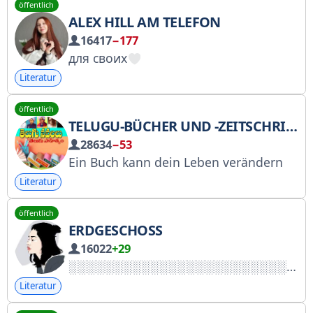
öffentlich
ALEX HILL AM TELEFON
16417
−177
для своих
Literatur
öffentlich
TELUGU-BÜCHER UND -ZEITSCHRIFTEN
28634
−53
Ein Buch kann dein Leben verändern
Literatur
öffentlich
ERDGESCHOSS
16022
+29
Literatur