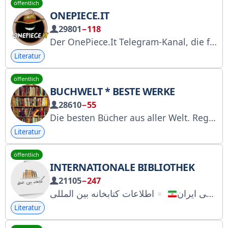
öffentlich
ONEPIECE.IT
29801
−118
Der OnePiece.It Telegram-Kanal, die führende Website in Italien für Eiichiro Odas Manga. Für weitere Informationen schreiben Sie bitte ausschließlich an @FTosky.
Literatur
öffentlich
BUCHWELT * BESTE WERKE
28610
−55
Die besten Bücher aus aller Welt. Registriert bei Roskomnadzor: https://www.gosuslugi.ru/snet/67aaf53a2189cb207b3aa317 Für Werbeanfragen: @bLack2512
Literatur
öffentlich
INTERNATIONALE BIBLIOTHEK
21105
−247
تابع قوانین جمهوری اسلامی ایران
Literatur