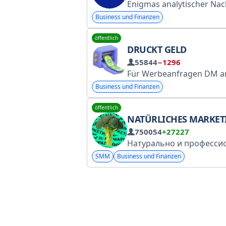
Enigmas analytischer Nachrichtenkanal Enigma.ir. Um mit der Gruppe in Kontakt zu treten, können Sie die ID @Enigma_Investing_Admin und die Nummer 021-2
Business und Finanzen
öffentlich
DRUCKT GELD
55844
−1296
Für Werbeanfragen DM an @DeadPool061989 @Element
Business und Finanzen
öffentlich
NATÜRLICHES MARKET
750054
+27227
SMM
Business und Finanzen