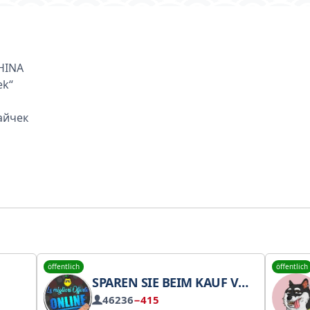
HINA
ek“
айчек
öffentlich
öffentlich
SPAREN SIE BEIM KAUF VON GEBRAUCHTWAREN – ANGEBOTE AUS DEM SECONDHAND-LAGER UND GEBRAUCHTE ARTIKEL ONLINE
46236
−415