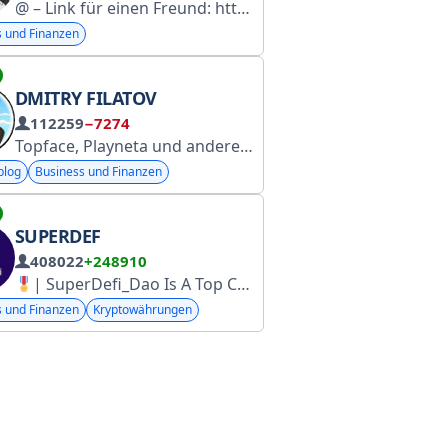
@ – Link für einen Freund: https://t.me/ Unser Chat: https://t.me/ Feedback – wir schalten keine Werbung
s und Finanzen
DMITRY FILATOV
112259
−7274
Topface, Playneta und andere. Kontakt: @Fil100_bot
Support: @bfinsupbot
blog
Business und Finanzen
SUPERDEF
408022
+248910
Тренды, новости, полезные инсайты. Контакт: @hiai_
| SuperDefi_Dao Is A Top Crypto Marketing Agency
Размещение реклам
s und Finanzen
Kryptowährungen