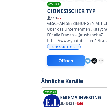
öffentlich
CHINESISCHER TYP
113
−2
GESCHÄFTSBEZIEHUNGEN MIT C
Über das Unternehmen „Kitaych
Für alle Fragen – @rushanghaZ
https://www.youtube.com/c/Кит
Business und Finanzen
Öffnen
Ähnliche Kanäle
öffentlich
ENIGMA INVESTING
43431
−369