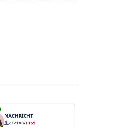
NACHRICHT
222188
-1355