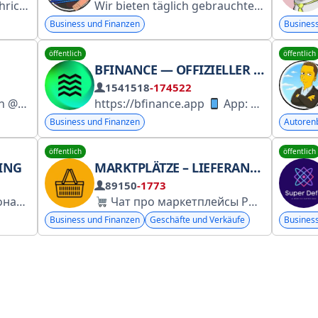
8111281 kontaktieren.
Wir bieten täglich gebrauchte, neuwertige Produkte mit Rabatten von bis zu 75 % an! KONTAKT: https://t.me/RisparmioOnlineNetwork „Als Amazon-Partner verdiene ich an qualifizierten Käufen.“
Business und Finanzen
Busines
öffentlich
öffentlich
BFINANCE — OFFIZIELLER KANAL
1541518
-174522
aryLeon
https://bfinance.app
App: @bfinancebot
Business und Finanzen
Autoren
öffentlich
öffentlich
ING
MARKTPLÄTZE – LIEFERANTEN-CHAT
89150
-1773
Натурально и профессионально о маркетинге в его естественной среде обитания
Чат про маркетплейсы РФ: OZON, Beru, Wildberries, AliExpress и другие
Business und Finanzen
Geschäfte und Verkäufe
Busines