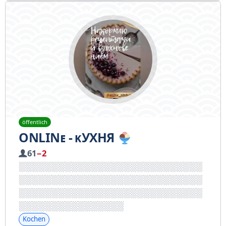
öffentlich
ОNLINᴇ - ᴋУХНЯ
61
−2
Kochen