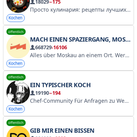
18029
−175
Просто кулинария: рецепты лучших кухонь мира!
Kochen
öffentlich
MACH EINEN SPAZIERGANG, MOSKAU
668729
-16106
Alles über Moskau an einem Ort. Werbung: @Alivian Link: @moswalker Schickt eure News, Fotos und Videos an unseren Bot: @InboxmskBot Wir arbeiten mit @Tgpodbor_official, @swaymedia und @Spiral_Yuri zusammen. RKN: https://clck.ru/3FUG3e
Kochen
öffentlich
EIN TYPISCHER KOCH
19190
−194
Chef-Community Für Anfragen zu Werbung und Kooperationen: @Typicalcookadmin
Kochen
öffentlich
GIB MIR EINEN BISSEN