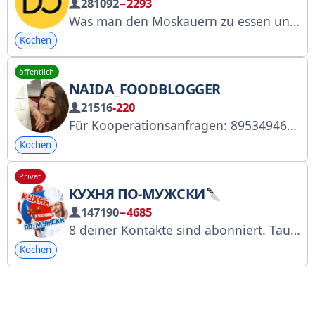
281092
−2293
Was man den Moskauern zu essen und zu trinken geben sollte? Ich probiere es selbst aus und werde euch berichten. Ich esse seit dem 4. Oktober 1992. Werbung: @dauotkysit_ads Kanal auf MAX: https://max.ru/dauotkysit Autor: @alex_tsakunov Kanal ist im RKN-Register eingetragen: https://clck.ru/3F7k4K
Kochen
öffentlich
NAIDA_FOODBLOGGER
21516
-220
Für Kooperationsanfragen: 89534946306 Max – https://max.ru/club211318665 VK – https://vk.com/club211318665 https://knd.gov.ru/license?id=675ad49e9d804a279b392f51®istryType=bloggersPermission
Kochen
Privat
КУХНЯ ПО-МУЖСКИ
147190
−4685
8 deiner Kontakte sind abonniert. Tauche ein in die Welt der Männerküche. Hier findest du leckere Rezepte, die du ganz einfach zu Hause oder in der Datscha nachkochen kannst. In Zusammenarbeit mit: @torista18 @saulyak
Kochen