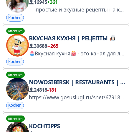
16945
+361
— простые и вкусные рецепты на каждый день Сотрудничество: @nastevvi Заказать рекламу: https://telega.in/channels/recipes_nastevvi/card/?r=tl76qaro
Kochen
öffentlich
ВКУСНАЯ КУХНЯ | РЕЦЕПТЫ
30688
−265
Вкусная кухня
- это канал для любителей готовить самое вкусное для своих близких.
Kochen
öffentlich
NOWOSIBIRSK | RESTAURANTS | LOKALE
24818
-181
https://www.gosuslugi.ru/snet/67918fdaacea5b74c42353dc Die besten Restaurants der Stadt: Bewertungen, Rezensionen, Veranstaltungen. Für Werbeanfragen: @LisameL_manager
Kochen
öffentlich
KOCHTIPPS