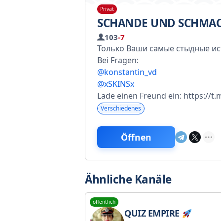
Privat
SCHANDE UND SCHMA
103
-7
Только Ваши самые стыдные и
Bei Fragen:
@konstantin_vd
@xSKINSx
Lade einen Freund ein: https://
Verschiedenes
Öffnen
Ähnliche Kanäle
öffentlich
QUIZ EMPIRE