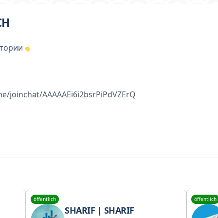
CH
стории
t.me/joinchat/AAAAAEi6i2bsrPiPdVZErQ
öffentlich
öffentlich
SHARIF | SHARIF