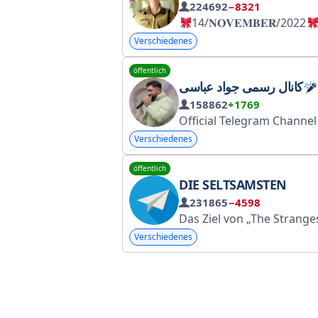
224692
−8321
14/𝐍𝐎𝐕𝐄𝐌𝐁𝐄𝐑/2022
Verschiedenes
öffentlich
کانال رسمی جواد عباسی
158862
+1769
Verschiedenes
öffentlich
DIE SELTSAMSTEN
231865
−4598
Das Ziel von „The Strangest“ ist es, das öffentliche Bewusstsein zu schärfen und uns mit den erstaunlichen Fakten um uns herum vertraut zu machen
Verschiedenes