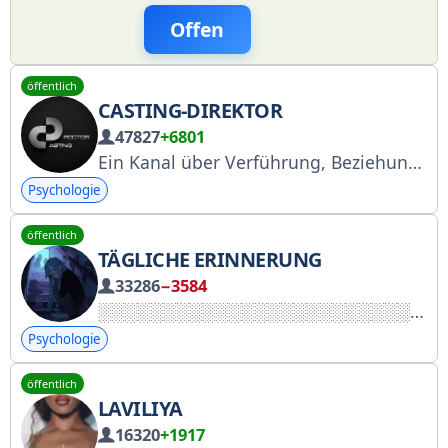
Offen
öffentlich
CASTING-DIREKTOR
47827
+6801
Ein Kanal über Verführung, Beziehungen zu Frauen und deren Psychologie. Seit 15 Jahren helfe ich Männern, selbstbewusster zu werden. Über 1.000 Dates. Über 1.500 Mitglieder in einem exklusiven Club. Starte hier: https://t.me/c/1699879031/2446. Fragen und Angebote bitte an: @vipdivision RKN: Nr. 4873953959.
Psychologie
öffentlich
TÄGLICHE ERINNERUNG
33286
−3584
Psychologie
öffentlich
LAVILIYA
16320
+1917