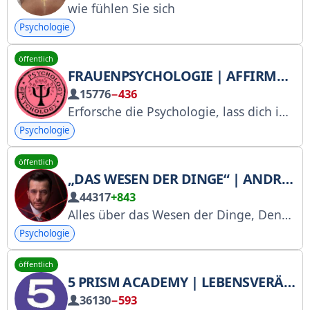
wie fühlen Sie sich
Psychologie
öffentlich
FRAUENPSYCHOLOGIE | AFFIRMATIONEN
15776
−436
Erforsche die Psychologie, lass dich inspirieren, entwickle dich weiter und baue harmonische Beziehungen auf. Inhaber: @malenaak
Psychologie
öffentlich
„DAS WESEN DER DINGE“ | ANDREY KURPATOVS ZENTRUM FÜR INTELLEKTUELLE PRAKTIKEN
44317
+843
Alles über das Wesen der Dinge, Denkwerkzeuge und bewährte intellektuelle Praktiken.
Psychologie
öffentlich
5 PRISM ACADEMY | LEBENSVERÄNDERNDES COACHING | 5 PRISM
36130
−593