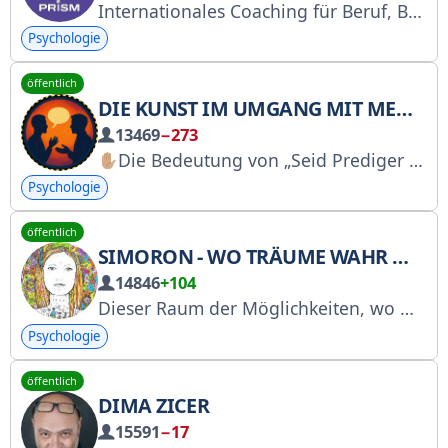
Internationales Coaching für Beruf, Business und Leben. Wir bieten Trainings für Anfänger bis Fortgeschrittene. Staatlich lizenziert. Wir stellen ICF-Zertifikate aus. Starten Sie mit dem kostenlosen Kurs „5 Schritte von Angst und Zweifel zu Handeln“. → https://clck.ru/3Nxtjh RKN https://www.gosuslugi.ru/snet/676d
Psychologie
öffentlich
DIE KUNST IM UMGANG MIT MENSCHEN
13469
−273
Die Bedeutung von „Seid Prediger Gottes, auch wenn ihr schweigt“ zeigt sich in eurer Moral. Wenn ihr ein gutes Beispiel für euren Glauben geben wollt, dann behandelt eure Mitmenschen mit Barmherzigkeit, Menschlichkeit und Liebe. Hundert religiöse Predigten werden einen Menschen nicht so sehr berühren wie eure guten Sitten.
Psychologie
öffentlich
SIMORON - WO TRÄUME WAHR WERDEN
14846
+104
Dieser Raum der Möglichkeiten, wo Magie auf Psychologie trifft. Hier werden Bügeleisen getragen, Unterwäsche an den Kronleuchter geworfen und Hauptrollen im Akkord vergeben. Das Ergebnis: Das Leben als Theater, in dem du Hauptdarsteller und Regisseur bist. Zusammenarbeit: @lenavselena
Psychologie
öffentlich
DIMA ZICER
15591
−17