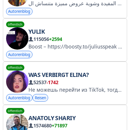
قناة مخصصة لاخبار التقنية والتطبيقات المعدلة و المواقع المفيدة وشوية عروض مميزة متنساش ال Follow
Autorenblog
öffentlich
YULIK
115056
+2594
Boost – https://boosty.to/juliusspeak Werbung – https://t.me/Spbtusareklama Angebot – @Predlozhka_js_bot Rkn https://gosuslugi.ru/snet/67a1fd1f8b0fe81d74049240
Autorenblog
öffentlich
WAS VERBIRGT ELINA?
52537
-1742
Не можешь перейти из TikTok, тогда: 1) Жми 3 точки (сверху справа) 2) «Открыть в браузере»
Autorenblog
Reisen
öffentlich
ANATOLY SHARIY
1574680
+71897