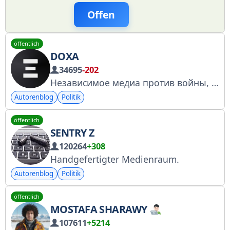
Offen
öffentlich
DOXA
34695
-202
Независимое медиа против войны, диктатуры и неравенства
Autorenblog
Politik
öffentlich
SENTRY Z
120264
+308
Handgefertigter Medienraum.
Autorenblog
Politik
öffentlich
MOSTAFA SHARAWY
107611
+5214