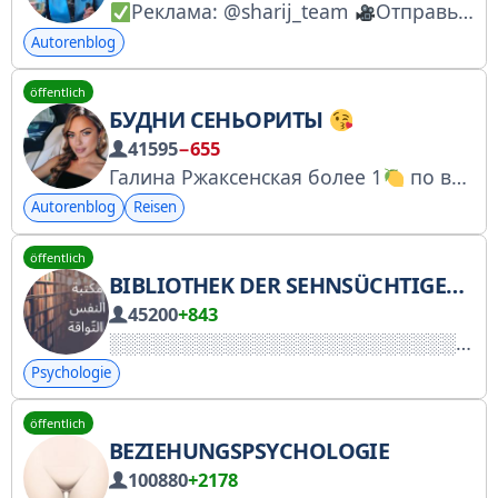
Реклама: @sharij_team
Отправь интересный контент и информацию: @shariy_time_bot
Autorenblog
öffentlich
БУДНИ СЕНЬОРИТЫ
41595
−655
Галина Ржаксенская более 1
по всем соц сетям. Ведущая на ТНТ, участница реалити шоу и социальный деятель.
Autorenblog
Reisen
öffentlich
BIBLIOTHEK DER SEHNSÜCHTIGEN SEELE
45200
+843
Psychologie
öffentlich
BEZIEHUNGSPSYCHOLOGIE
100880
+2178