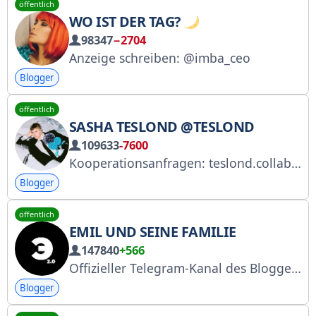
öffentlich
WO IST DER TAG?
98347
−2704
Anzeige schreiben: @imba_ceo
Blogger
öffentlich
SASHA TESLOND @TESLOND
109633
-7600
Kooperationsanfragen: teslond.collab@yandex.ru Mein Secondhand-Shop -> https://t.me/secondbyteslond Fragen zur Entsperrung bitte an @Teslondhelp im Chat. A+: https://www.gosuslugi.ru/snet/673de079340096358bbcdac5
Blogger
öffentlich
EMIL UND SEINE FAMILIE
147840
+566
Offizieller Telegram-Kanal des Bloggers EMIL. Zusammenarbeit: @Lya_kse_nya. Roskomnadzor hat diesen Account in seine Liste der persönlichen Seiten aufgenommen. A+ https://knd.gov.ru/license?id=676d2da94e740947bec02690®istryType=bloggersPermission
Blogger