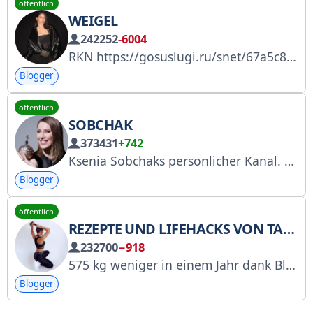
öffentlich
WEIGEL
242252
-6004
RKN https://gosuslugi.ru/snet/67a5c81adc130259d5b7fe94 Zusammenarbeit: PR: +7 903 267 00 67 – Sasha +7 929 555 36 67 / @bezimenifamiliya – Sofia
Blogger
öffentlich
SOBCHAK
373431
+742
Ksenia Sobchaks persönlicher Kanal. Chat für Neuigkeiten und Anregungen: @xenia_sobchak_bot. Werbung: ostrozhno.adv@gmail.com. Roskomnadzor-Liste: https://clck.ru/3RfEJn
Blogger
öffentlich
REZEPTE UND LIFEHACKS VON TANYA – JEDEN TAG
232700
−918
575 kg weniger in einem Jahr dank Bloglesen
Blogger