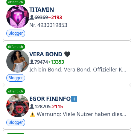
öffentlich
TITAMIN
69369
−2193
Nr. 4930019853
Blogger
öffentlich
VERA BOND
79474
+13353
Ich bin Bond. Vera Bond. Offizieller Kanal der russischen und Weltmeisterin im Gesellschaftstanz, Vera Bondareva. Mein Schönheitssalon: https://eazybeauty.ru
Blogger
öffentlich
EGOR FININFO
128705
-2115
Warnung: Viele Nutzer haben dieses Konto als Betrug oder gefälschtes Konto gemeldet. Seien Sie bitte vorsichtig, insbesondere wenn Sie zur Zahlung von Geld aufgefordert werden.
Blogger