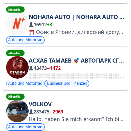
öffentlich
NOHARA AUTO | NOHARA AUTO – AUTOS AUS JAPAN, KOREA UND CHINA BESTELLEN
16912
+3
Офис в Японии, дилерский доступ к авто
Auto und Motorrad
öffentlich
АСХАБ ТАМАЕВ
АВТОПАРК СГОРЕЛ
43473
−1472
Auto und Motorrad
Business und Finanzen
öffentlich
VOLKOV
283475
−2969
Hallo, haben Sie mich erkannt? Ich bin's, Yura Volkov. Für Schweißarbeiten von Dimasik schreiben Sie bitte hier: @burad9. Für Werbung: @dubrovskiysyndicate. https://knd.gov.ru/license?id=673e01036afad41667d6eeed®istryType=bloggersPermission
Auto und Motorrad