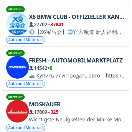
öffentlich
X6 BMW CLUB - OFFIZIELLER KANAL
27702
−37841
【X6宝马会】
官方频道 新人福利六重礼，代理推广十重礼！
Auto und Motorrad
öffentlich
FRESH – AUTOMOBILMARKTPLATZ
14542
+8
Купить или продать авто – https://vk.cc/cprk5j
Auto und Motorrad
öffentlich
MOSKAUER
17809
−325
Wichtigste Neuigkeiten der Marke Moskwitsch. Medienanfragen bitte an: press@moskwitsch.ru. Offizielle Website: https://www.moskwitsch.ru. Website der M-Linie: https://moskwitsch-m.ru. Der Kanal ist im Register eingetragen: https://clck.ru/3FKnip
Auto und Motorrad