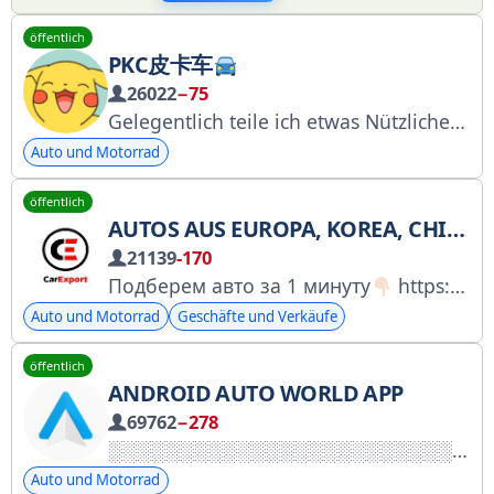
öffentlich
PKC皮卡车
26022
−75
Gelegentlich teile ich etwas Nützliches...
Auto und Motorrad
öffentlich
AUTOS AUS EUROPA, KOREA, CHINA UND DEN USA BEI CAREXPORT
21139
-170
Подберем авто за 1 минуту
https://car-export.online/?utm_source=TG_landing_Cheb CarExport — сеть автосалонов
Auto und Motorrad
Geschäfte und Verkäufe
öffentlich
ANDROID AUTO WORLD APP
69762
−278
Auto und Motorrad