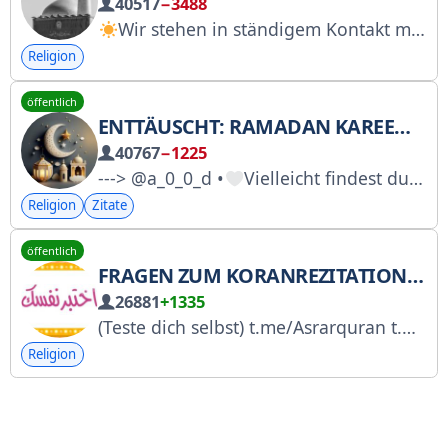
40517
−3488
Wir stehen in ständigem Kontakt mit dem Schrein von Imam Reza (Friede sei mit ihm). Senden Sie uns Ihre Bilder des Schreins von Razavi an die ID @pic_admin. Kanal für Schreinbilder
Religion
öffentlich
ENTTÄUSCHT: RAMADAN KAREEM - GEBETE - FREITAG - ZITATE
40767
−1225
---> @a_0_0_d •
Vielleicht findest du hier etwas, das dein reines Herz berührt •
Religion
Zitate
öffentlich
FRAGEN ZUM KORANREZITATIONSTEST
26881
+1335
(Teste dich selbst) t.me/Asrarquran t.me/hifzqurani t.me/Albayanquran t.me/Tadabarwahfaz t.me/Muslimchild1 t.me/ijazQurany t.me/hadith_nabawi1 t.me/SaidDorar t.me/TajweedQuran7
Religion