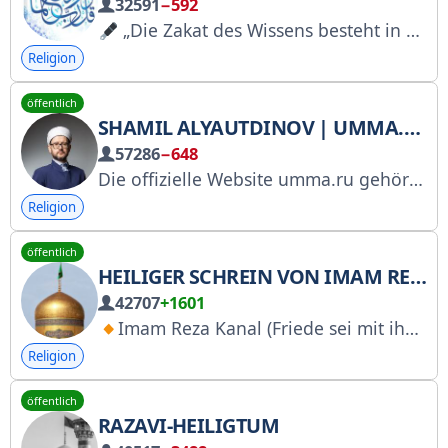
32591
−592
„Die Zakat des Wissens besteht in seiner Verbreitung.“
Religion
öffentlich
SHAMIL ALYAUTDINOV | UMMA.RU
57286
−648
Die offizielle Website umma.ru gehört Shamil Alyautdinov. Hier können Sie die Audioaufnahmen anhören und herunterladen: https://umma.ru/tap
Religion
öffentlich
HEILIGER SCHREIN VON IMAM REZA
42707
+1601
Imam Reza Kanal (Friede sei mit ihm)
Religion
öffentlich
RAZAVI-HEILIGTUM