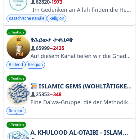
62820
-1973
„Im Gedenken an Allah finden die Herzen Ruhe.“ (13:28) Salawat-Kanal: @zikirayt
Kasachische Kanäle
Religion
öffentlich
✞ሕይወተ ተዋህዶ✞
65999
−2435
Auf diesem Kanal teilen wir die Gnade, die uns der Herr, unser Gott, das Wort des Lebens, offenbart hat! „Denn die Gnade Gottes ist erschienen, die allen Menschen Heil bringt.“ (Titus 2,11) Was wir gesehen und erlebt, was wir gehört haben, das verkünden wir im Glauben allen Generationen mit dem Wort der Vollmacht! Wir lieben euch mit der Liebe Christi, denn ihr seid unsere Familie! #EOTC_Orthodox
Bildend
Religion
öffentlich
ISLAMIC GEMS (WOHLTÄTIGKEITSORGANISATION FÜR ALLE MUSLIME)
25353
−348
Eine Da'wa-Gruppe, die der Methodik der rechtschaffenen Vorfahren folgt. Wir konzentrieren uns auf die Verbreitung von:
Religion
öffentlich
A. KHULOOD AL-OTAIBI – ISLAMWISSENSCHAFT