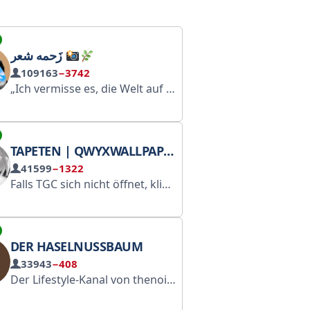
زَحمه شعر
109163
−3742
ص
„Ich vermisse es, die Welt auf eine gewöhnliche Weise zu sehen; ich habe immer in allem nach den poetischen Aspekten gesucht.“
. ‏𖤐| عبارات
. ‏𖤐| خلفيات كيوت
TAPETEN | QWYXWALLPAPER
41599
−1322
Falls TGC sich nicht öffnet, klicken Sie auf die drei Punkte oben rechts und anschließend auf „Im Browser öffnen“. Mitarbeit: @David_sao
DER HASELNUSSBAUM
33943
−408
Der Lifestyle-Kanal von thenoisetier.com: Ästhetik, Bilder, Inspiration. Der Kanal ist registriert unter https://clck.ru/3Ec6zw