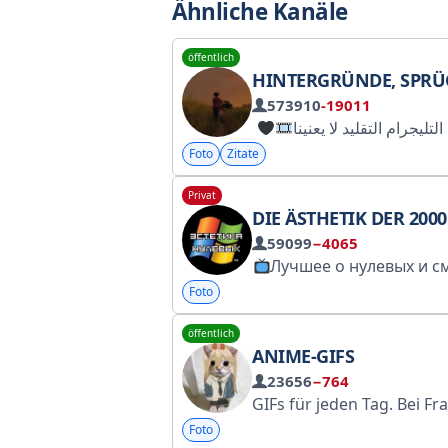
Ähnliche Kanäle
öffentlich
HINTERGRÜNDE, SPRÜCHE, LIEBE, BILDER, ZI
573910
-19011
• لرسميه على التليجرام التقليد لا يعنينا
Foto
Zitate
Privat
DIE ÄSTHETIK DER 2000ER J
59099
−4065
Лучшее о нулевых и смежных эпохах. По всем вопросам: @ricco_boss , @Tg_maksimiliano Менеджер: @Spiral_Miya Ссылка для друзей: https://t.
Foto
öffentlich
ANIME-GIFS
23656
−764
GIFs für jeden Tag. Bei Fragen wende dich an @huay
Foto