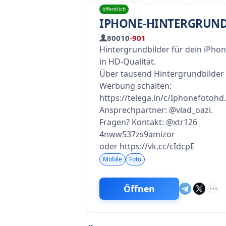
öffentlich
IPHONE-HINTERGRUND
80010
-901
Hintergrundbilder für dein iPhone
in HD-Qualität.
Über tausend Hintergrundbilder 
Werbung schalten:
https://telega.in/c/Iphonefotohd.
Ansprechpartner: @vlad_oazi.
Fragen? Kontakt: @xtr126
4nww537zs9amizor
oder https://vk.cc/cIdcpE
Mobile
Foto
Öffnen