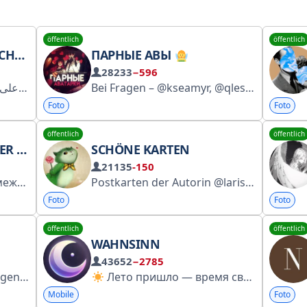
öffentlich
öffentlich
TATE.
ПАРНЫЕ АВЫ
28233
−596
القناه ا
Bei Fragen – @kseamyr, @qlessed
اضغط على #انضمام لتشرفنا
‏𖤐| ور
Foto
Foto
öffentlich
öffentlich
AHRE
SCHÖNE KARTEN
21135
-150
me/+WZVwDN-g5MsyODVi
Postkarten der Autorin @larisagerasimova. Das Kopieren auf eigene Kanäle ist untersagt, nur Reposts sind erlaubt. Kooperation: @larisagerasimova. Werbung über die Plattform https://telega.in/c/pozdravokrasivo. Rezensionen: https://t.me/otzovikpozdravokrasivo
Foto
Foto
öffentlich
öffentlich
WAHNSINN
43652
−2785
tivasya.
Лето пришло — время свободы, отдыха и новых побед! И, возможно… твой последний шанс забрать Lunacy LifeTime
Mobile
Foto