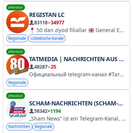
öffentlich
REGISTAN LC
83118
−34977
50 dan ziyod filiallar
General English va IELTS kurslari
Regionale
Usbekische Kanäle
öffentlich
TATMEDIA | NACHRICHTEN AUS KASAN UND TATARSTAN
48287
−25
Официальный telegram-канал #Татмедиа. MAX: https://max.ru/tatmedia Регистрация РКН: https://gosuslugi.ru/snet/67a4ab8801234b69882d6cfb
Regionale
öffentlich
SCHAM-NACHRICHTEN (SCHAM-NACHRICHTEN)
58342
+1194
„Sham News“ ist ein Telegram-Kanal, der über Politik, Wirtschaft, Gesellschaft und Kultur berichtet. Er bietet Rezensionen, Analysen und Experteninterviews. https://t.me/Shamnews_bot Um die neuesten Nachrichten, Prognosen und Ankündigungen zu senden, besuchen Sie sham-news.info
Nachrichten
Regionale