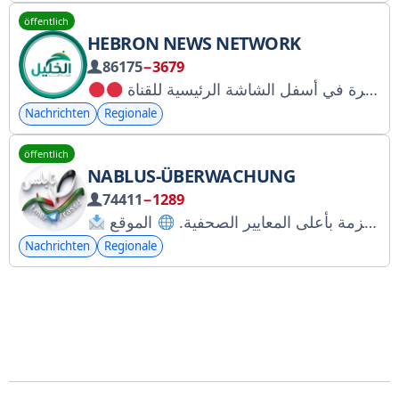
öffentlich
HEBRON NEWS NETWORK
86175
−3679
Nachrichten
Regionale
öffentlich
NABLUS-ÜBERWACHUNG
74411
−1289
للتواصل: من ايقونة الرسائل الخاصة داخل القناة رصد نابلس: قناة إخبارية فلسطينية شاملة، تواكب الأحداث في فلسطين والعالم بدقة وحيادية، ملتزمة بأعلى المعايير الصحفية.
Nachrichten
Regionale