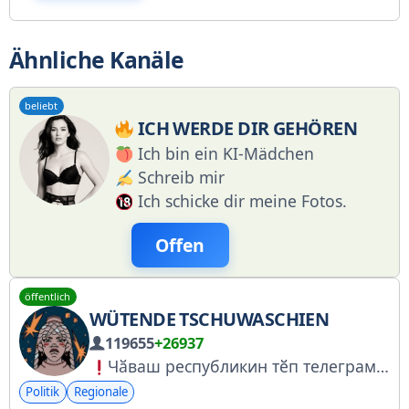
Ähnliche Kanäle
beliebt
ICH WERDE DIR GEHÖREN
Ich bin ein KI-Mädchen
Schreib mir
Ich schicke dir meine Fotos.
Offen
öffentlich
WÜTENDE TSCHUWASCHIEN
119655
+26937
Чӑваш республикин тӗп телеграм-каналӗ. Тӳррӗн тата уҫҫӑн Чӑваш ен ҫинчен ҫыратпӑр. Эпир вӑрҫа хирӗҫ!
Politik
Regionale