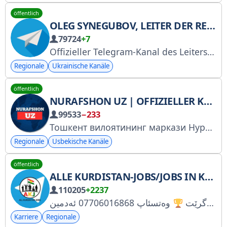
öffentlich
OLEG SYNEGUBOV, LEITER DER REGIONALEN STAATSVERWALTUNG CHARKIW
79724
+7
Offizieller Telegram-Kanal des Leiters der Charkiwer Regionalen Staatsverwaltung, Oleg Synegubov. Facebook-Seite von Oleg Synegubov: facebook.com/synegubov.official
Regionale
Ukrainische Kanäle
öffentlich
NURAFSHON UZ | OFFIZIELLER KANAL
99533
−233
Тошкент вилоятининг маркази Нурафшон шаҳри ва Ўрта Чирчиқ тумани ҳақида гаплашамиз. Реклама учун
Regionale
Usbekische Kanäle
öffentlich
ALLE KURDISTAN-JOBS/JOBS IN KURDISTAN AKJ
110205
+2237
ئۆل کوردستان جۆبس لە تێلگرام ، گەورەترین سەکۆی هەلی کار لە سەر ئاستی هەرێمی کوردستان. تاکە چەناڵی ڕاستگۆ لەسەر ئاستی هەرێمی کوردستان کە زۆرترین ئەندام لە خۆ دەگرێت
Karriere
Regionale