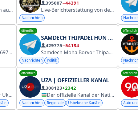
395007
−44391
sburg!
Live-Berichterstattung von der Front! Die wichtigsten Ereignisse des Tages. Der Sieg wird unser sein! Werbung: @SVV_adm @inkredi8 @RA_tell_PROTG Kanal-Link: @specOperation Redaktion und Entsperrung im Chat: @SpecOperationZ_bot Unser Chat: @specchatZ MAX: https://max.ru/specOperationZ
Fotos und Videos bitte an @piterto
Nachrichten
Nachric
öffentlich
öffentlich
SAMDECH THIPADEI HUN MANET, PREMIERMINISTER VON KAMBODSCHA
429775
−54134
agen: @RussianLifeManager
Samdech Moha Borvor Thipadei HUN MANET, Premierminister des Königreichs Kambodscha
Nachrichten
Politik
Nachric
öffentlich
öffentlich
UZA | OFFIZIELLER KANAL
308123
+2342
aine
Der offizielle Kanal der Nationalen Nachrichtenagentur Usbekistans. • https://t.me/addlist/AuNWGj8TeEk4MzMy • facebook.com/uzauz • instagram.com/uza.uz • twitter.com/uzauz • https://www.youtube.com/c/UzAuzb @uzareklama
näle
Nachrichten
Regionale
Usbekische Kanäle
Auto un