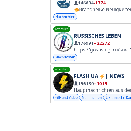
146834
-1774
Brandheiße Neuigkeiten aus St. Peter
Nachrichten
öffentlich
RUSSISCHES LEBEN
176991
−22272
https://gosuslugi.ru/snet/6971d7e9c6597bd3ef57bd22 Teilen Sie Ihre Geschichte oder schlagen Sie Neuigkeiten vor: https://t.me/russiandiskurs?direct Für Werbe- und Kooperationsanfr
Nachrichten
öffentlich
FLASH UA
| NEWS
156130
−1019
Hauptnachrichten aus der Ukr
GIF und Video
Nachrichten
Ukrainische Ka