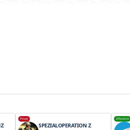
Privat
öffentlich
NZ
SPEZIALOPERATION Z