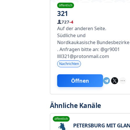
öffentlich
321
727
-4
Auf der anderen Seite.
Südliche und
Nordkaukasische Bundesbezirke
. Anfragen bitte an: @gr9001
llll321@protonmail.com
Nachrichten
Öffnen
Ähnliche Kanäle
öffentlich
PETERSBURG MIT GLA