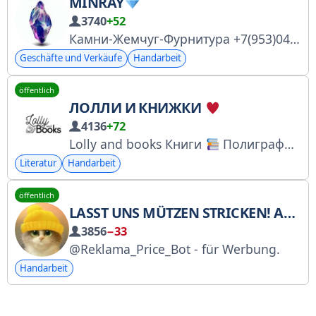
MINRAY
3740
+52
Камни-Жемчуг-Фурнитура +7(953)048-40-54 Ирина Наш сайт
Geschäfte und Verkäufe
Handarbeit
öffentlich
ЛОЛЛИ И КНИЖКИ
4136
+72
Lolly and books Книги
Полиграфия
Literatur
Handarbeit
öffentlich
LASST UNS MÜTZEN STRICKEN! ANLEITUNGEN | MK
3856
−33
@Reklama_Price_Bot - für Werbung.
Handarbeit