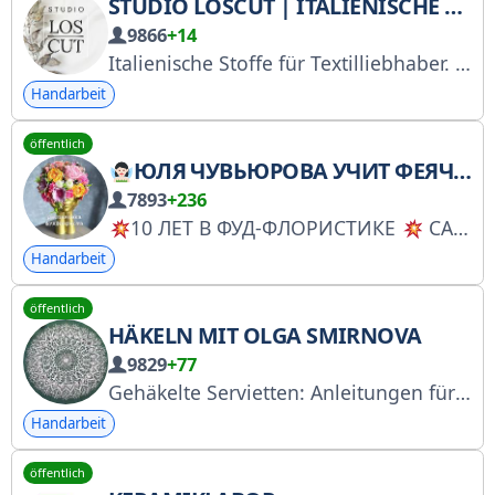
STUDIO LOSCUT | ITALIENISCHE STOFFE
9866
+14
Italienische Stoffe für Textilliebhaber. St. Petersburg, Tschernyschewski-Allee 9. Mo.–Fr. 11:00–20:00 Uhr, Sa.–So. 11:00–19:00 Uhr. +79215767111. Unsere Website: https://loscut.shop
Handarbeit
öffentlich
ЮЛЯ ЧУВЬЮРОВА УЧИТ ФЕЯЧИТЬ
7893
+236
10 ЛЕТ В ФУД-ФЛОРИСТИКЕ
САМЫЙ БОЛЬШОЙ ЗЕФИРНЫЙ БУКЕТ В МИРЕ
Handarbeit
öffentlich
HÄKELN MIT OLGA SMIRNOVA
9829
+77
Gehäkelte Servietten: Anleitungen für die schönsten Servietten und meine originalen Video-Meisterkurse zum Häkeln. Rutube-Kanal: https://rutube.ru/channel/24823226/ Strickclub: https://t.me/OlgaSm611/2232 Administratorin: Olga Smirnova @OlgaSmirnova611
Handarbeit
öffentlich