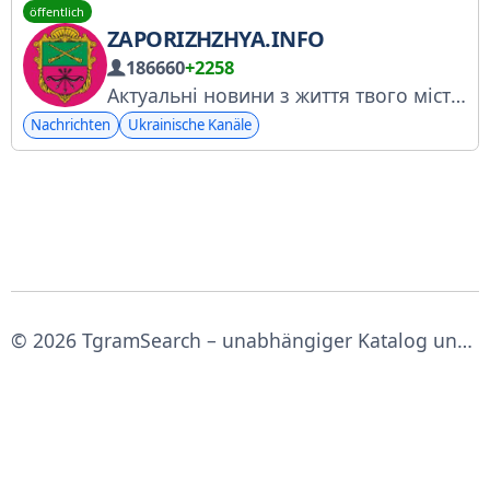
öffentlich
ZAPORIZHZHYA.INFO
186660
+2258
Актуальні новини з життя твого міста Надіслати фото\відео\ інформацію
Nachrichten
Ukrainische Kanäle
© 2026 TgramSearch – unabhängiger Katalog und Suche für Telegram‑Kanäle.