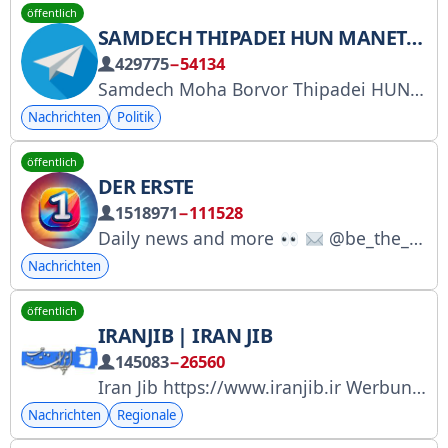
öffentlich
SAMDECH THIPADEI HUN MANET, PREMIERMINISTER VON KAMBODSCHA
429775
−54134
Samdech Moha Borvor Thipadei HUN MANET, Premierminister des Königreichs Kambodscha
Nachrichten
Politik
öffentlich
DER ERSTE
1518971
−111528
Daily news and more
@be_the_firsttt_bot
Nachrichten
öffentlich
IRANJIB | IRAN JIB
145083
−26560
Iran Jib https://www.iranjib.ir Werbung auf dem Telegram-Kanal @iranjib_ads Werbung auf der Iran Jib-Website https://goo.gl/HLkwa2 WhatsApp-Kanal https://whatsapp.com/channel/0029VaxXXWgC1Fu4sJyV7s0B Kontakt https://goo.gl/6U6q34 E-Mail: 1-1-1229-61-4-1
Nachrichten
Regionale