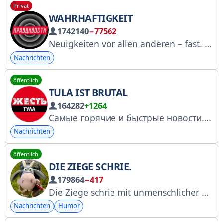
Privat
WAHRHAFTIGKEIT
1742140
−77562
Neuigkeiten vor allen anderen – fast. Werbung @oesse17 Kanal-Link: https://t.me/+Ocayu2hF8Go2YzUy
Nachrichten
öffentlich
TULA IST BRUTAL
164282
+1264
Самые горячие и быстрые новости. Будь в гуще событий твоего города Анонимная обратная связь @tula_anonimno
Nachrichten
öffentlich
DIE ZIEGE SCHRIE.
179864
−417
Die Ziege schrie mit unmenschlicher Stimme. Neuigkeiten aus einer Parallelwelt. Wir lachen und weinen (noch mehr Lachen). Werbung und alles Weitere – @kozakrichalabot. Registrierung bei Roskomnadzor – https://clck.ru/3FY643 #0GLQ7. Ziege in MAX max.ru/kozakrichala
Nachrichten
Humor