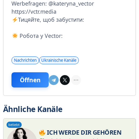
Werbefragen: @kateryna_vector
https://vctr.media
Тицяйте, щоб забустити:
Робота у Vector:
Nachrichten
Ukrainische Kanäle
Öffnen
Ähnliche Kanäle
beliebt
ICH WERDE DIR GEHÖREN