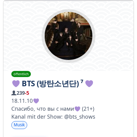
öffentlich
BTS (방탄소년단) ⁷
239
-5
18.11.10
Спасибо, что вы с нами
(21+)
Kanal mit der Show: @bts_shows
Musik