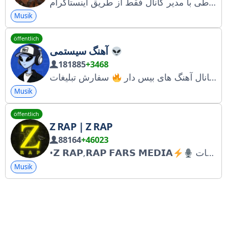
راه ارتباطی با مدیر کانال فقط از طریق اینستاگرام https://www.instagram.com/invites/contact/?i=74a7aj5v5vxs&utm_content=lsgb2cf و یا گذاشتن کامنت در بخش نظرات آهنگها
Musik
öffentlich
آهنگ سیستمی
181885
+3468
بزرگترین و بروز ترین کانال آهنگ های بیس دار
Musik
öffentlich
Z RAP | Z RAP
88164
+46023
•𝗭 𝗥𝗔𝗣,𝗥𝗔𝗣 𝗙𝗔𝗥𝗦 𝗠𝗘𝗗𝗜𝗔
Musik