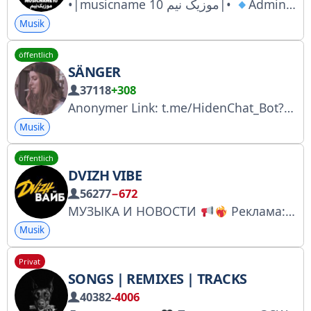
•|musicname 10 موزیک نیم|•
Musik
öffentlich
SÄNGER
37118
+308
Anonymer Link: t.me/HidenChat_Bot?start=708547443 Backup-Kanal: @cingersir
Musik
öffentlich
DVIZH VIBE
56277
−672
МУЗЫКА И НОВОСТИ
Реклама: @alex_izmailov Все треки взяты из свободных площадок, если вас ущемляет что ваш трек находится у нас, напишите нам и мы удалим сразу же!
Musik
Privat
SONGS | REMIXES | TRACKS
40382
-4006