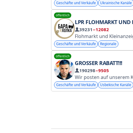
Geschäfte und Verkäufe
Ukrainische Kanäle
öffentlich
LPR FLOHMARKT UND KLEINANZE
39231
−12082
Flohmarkt und Kleinanzeigen in LPR, ausgenommen Autos, Immobilien, Ersatzteile und Tiere. Bei Fragen wenden Sie sich bitt
Geschäfte und Verkäufe
Regionale
öffentlich
GROSSER RABATT!!!
190298
−9505
Wir posten auf unserem Kanal ausschließlich Produkte mit hohen Rabatten! Webseite: https://kattachegirma.uz Twitter: https://t.me/
Geschäfte und Verkäufe
Usbekische Kanäle