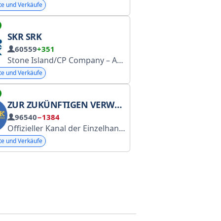
te und Verkäufe
SKR SRK
60559
+351
Stone Island/CP Company – An- und Verkauf. Ausschließlich Originalware. Über 30.000 erfolgreiche Transaktionen mit Bewertungen. Geschäft in Moskau/Regionen – CDEK. Regelmäßige Updates!
te und Verkäufe
ZUR ZUKÜNFTIGEN VERWENDUNG
96540
−1384
Offizieller Kanal der Einzelhandelskette Vprok Wir sind auf MAX
te und Verkäufe