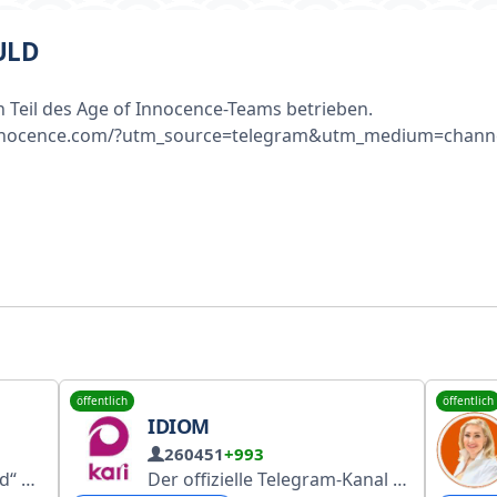
ULD
 Teil des Age of Innocence-Teams betrieben.
of-innocence.com/?utm_source=telegram&utm_medium=cha
öffentlich
öffentlich
IDIOM
260451
+993
ad“
Geöffnet von 9:00 bis 17:40 Uhr (täglich)
Der offizielle Telegram-Kanal der Handelskette kari. Unsere Website:
Lieferung i