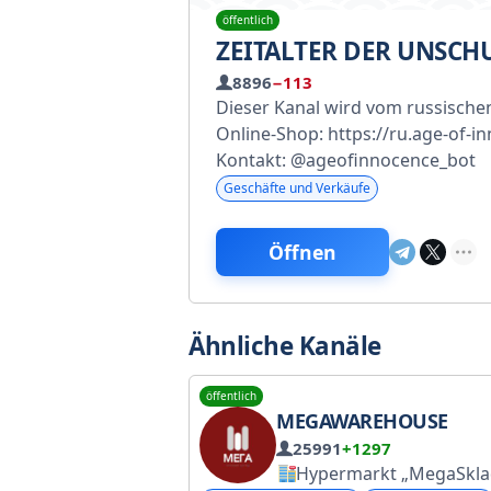
öffentlich
ZEITALTER DER UNSCH
8896
−113
Dieser Kanal wird vom russischen
Online-Shop: https://ru.age-
Kontakt: @ageofinnocence_bot
Geschäfte und Verkäufe
Öffnen
Ähnliche Kanäle
öffentlich
MEGAWAREHOUSE
25991
+1297
Hypermarkt „MegaSkl