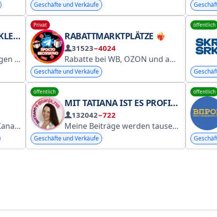
Geschäfte und Verkäufe
Geschäf
Privat
öffentlich
IGEN
RABATTMARKTPLÄTZE
31523
−4024
e an @redaktorseti.
Rabatte bei WB, OZON und anderen Perfluence-Marktplätzen. Für Freunde: @prostobesplatno. Bei Fragen: @vikassadm.
Geschäfte und Verkäufe
Geschäf
öffentlich
öffentlich
MIT TATIANA IST ES PROFITABEL.
132042
−722
kattachegirma_uz_bot
Meine Beiträge werden tausendfach geteilt! Entdecke geheime Rabatte und Schnäppchen. Davon erfährt man im Laden nichts.
Geschäfte und Verkäufe
Geschäf