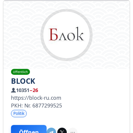
öffentlich
BLOCK
10351
−26
https://block-ru.com
РКН: Nr. 6877299525
Politik
Öffnen