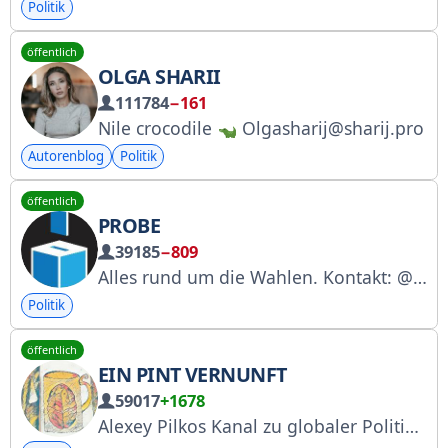
Politik
öffentlich
OLGA SHARII
111784
−161
Nile crocodile
Olgasharij@sharij.pro
Autorenblog
Politik
öffentlich
PROBE
39185
−809
Alles rund um die Wahlen. Kontakt: @vyborn_y. Für Kooperationsanfragen wenden Sie sich bitte an: @JohnSmithNow. Registrierungsantrag bei Roskomnadzor: Nr. 4941070338.
Politik
öffentlich
EIN PINT VERNUNFT
59017
+1678
Alexey Pilkos Kanal zu globaler Politik: Nachrichten, Analysen und Prognosen. Registriert bei Roskomnadzor: Benachrichtigungsnummer 040887. Kontakt: alexei.pilko@gmail.com