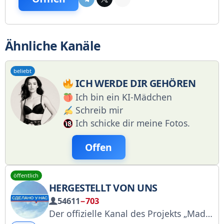
Ähnliche Kanäle
beliebt
ICH WERDE DIR GEHÖREN
Ich bin ein KI-Mädchen
Schreib mir
Ich schicke dir meine Fotos.
Offen
öffentlich
HERGESTELLT VON UNS
54611
−703
Der offizielle Kanal des Projekts „Made in Our Country“. Kontakt: @RKovrigin RKN-Registrierung: https://clck.ru/3FAmf6 Weitere Projektressourcen: https://vk.com/sdelanounas https://sdelanounas.ru