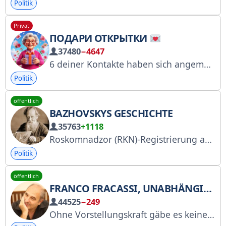
Politik
Privat
ПОДАРИ ОТКРЫТКИ
37480
−4647
6 deiner Kontakte haben sich angemeldet … Wir haben über 30.437 Karten und Grüße für jeden Anlass gesammelt! Lade deine Freunde ein: https://t.me/+0rD5L-yRXL00OTk6 Werbung: @ktoktoktoktooo Management: @sergososss, @reklama_kiril
Politik
öffentlich
BAZHOVSKYS GESCHICHTE
35763
+1118
Roskomnadzor (RKN)-Registrierung abgeschlossen: https://lyl.su/Wy7i Jekaterinburg und Umgebung. Keine Übertreibungen oder voreiligen Schlüsse. Nur das Wichtigste und die wichtigsten Themen. Telegram an @Norkin7777
Politik
öffentlich
FRANCO FRACASSI, UNABHÄNGIGER JOURNALIST
44525
−249
Ohne Vorstellungskraft gäbe es keine Realität.