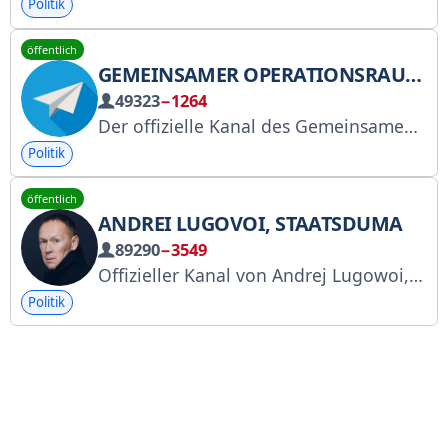
Politik
öffentlich
GEMEINSAMER OPERATIONSRAUM DER PALÄSTINENSISCHEN WIDERSTANDSGRUPPEN
49323
−1264
Der offizielle Kanal des Gemeinsamen Operationszentrums der palästinensischen Widerstandsgruppen
Politik
öffentlich
ANDREI LUGOVOI, STAATSDUMA
89290
−3549
Offizieller Kanal von Andrej Lugowoi, Erster Stellvertretender Vorsitzender des Duma-Ausschusses für Sicherheit und Korruptionsbekämpfung. Kontakt: @AKLrobot. Registrierung in der Roskomnadzor-Datenbank unter clck.ru/3FwFZP.
Politik