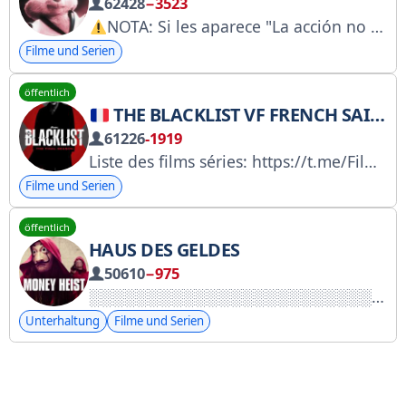
62428
−3523
NOTA: Si les aparece "La acción no se pudo completar" toquen en los 3 puntitos de arriba y "abrir en el navegador" para acceder al canal sin complicaciones.
Filme und Serien
öffentlich
THE BLACKLIST VF FRENCH SAISON 10 9 8 7 6 5 4 3 2 1 INTEGRALE
61226
-1919
Liste des films séries: https://t.me/FilmSerieboxx SÉRIE: @NETFLIX_SERIES_FILMS_VF et @FILMS_ET_SERIES_ACTIONS Porn: @FilmSeriesX SPORTS: @Canal_foot Actualités de tout genre: @Le_Journal_News Requêtes: @TeamBoxx By
Filme und Serien
öffentlich
HAUS DES GELDES
50610
−975
Unterhaltung
Filme und Serien