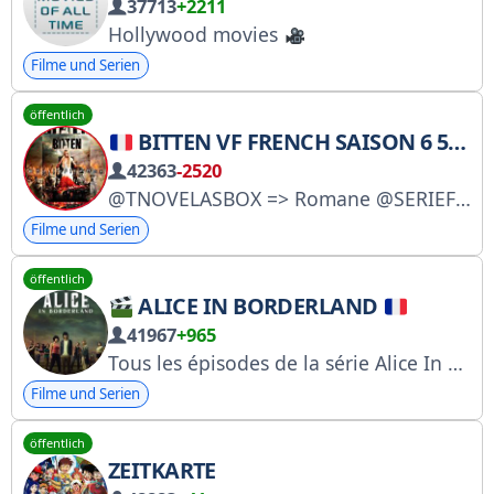
37713
+2211
Hollywood movies
Filme und Serien
öffentlich
BITTEN VF FRENCH SAISON 6 5 4 3 2 1 INTEGRALE FR VOIR FRANÇAIS
42363
-2520
@TNOVELASBOX => Romane @SERIEFILMBOX => Filme und Serien @NOLLYBOX => Afrikanisches Kino @BOLLYBOX => Indisches Kino @ANIMESBOX => Anime und Manga @UTILEBOX => Gecrackte Apps @READPLAYGO Zeitschriften und Bücher @ADULTESBOX => X-Team @MYCANALBOX
Filme und Serien
öffentlich
ALICE IN BORDERLAND
41967
+965
Tous les épisodes de la série Alice In Borderland en version française
Filme und Serien
öffentlich
ZEITKARTE