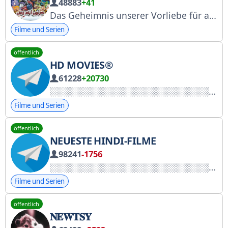
48883
+41
Das Geheimnis unserer Vorliebe für alte Cartoons und Zeichentrickserien liegt in der Nostalgie und der Sehnsucht nach der Vergangenheit; sie bringen Glück und schöne Erinnerungen... deshalb würden wir uns sehr freuen, wenn Sie diese Erinnerungen mit uns teilen könnten.
Filme und Serien
öffentlich
HD MOVIES®
61228
+20730
Filme und Serien
öffentlich
NEUESTE HINDI-FILME
98241
-1756
Filme und Serien
öffentlich
𝐍𝐄𝐖𝐓𝐒𝐘