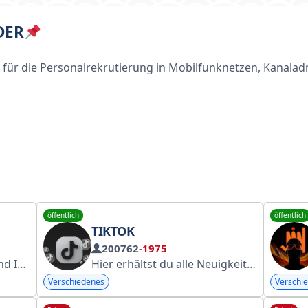
DER
 für die Personalrekrutierung in Mobilfunknetzen, Kanalad
öffentlich
öffentlich
TIKTOK
200762
-1975
sign.
Bei Fragen: @tgSmokke. Alle unsere Kanä
Hier erhältst du alle Neuigkeiten zu TikTok-Mods!
Verschiedenes
Verschi