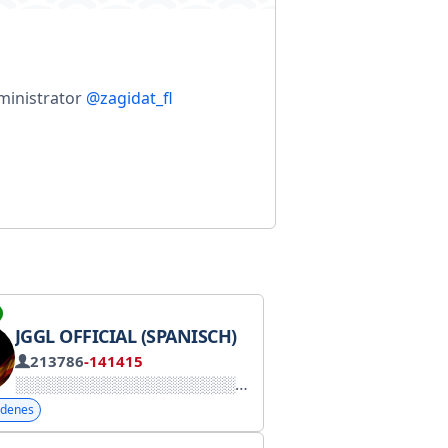
ministrator
@zagidat_fl
JGGL OFFICIAL (SPANISCH)
213786
-141415
le: @tgSmokeMedia. Einladungslink: @tgPeredelka. Manag
edenes