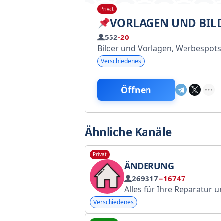
Privat
VORLAGEN UND BIL
552
-20
Bilder und Vorlagen, Werbespots
Verschiedenes
Öffnen
Ähnliche Kanäle
Privat
ÄNDERUNG
269317
−16747
Alles für Ihre Reparatur und Ihr De
Verschiedenes