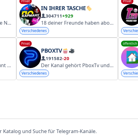
Privat
Privat
IN IHRER TASCHE
304711
+929
 zur Schmerzlinderung.
18 deiner Freunde haben abonniert. Die besten Rabatte auf WB.
Verschiedenes
Verschi
Privat
öffentlich
PBOXTV
191582
-20
t kostenlos.
Der Kanal gehört PboxTv und wird von @exlandlord verwaltet.
Verschiedenes
Verschi
 Katalog und Suche für Telegram‑Kanäle.