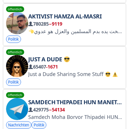
öffentlich
AKTIVIST HAMZA AL-MASRI
780285
−9119
Politik
öffentlich
JUST A DUDE
65407
-1671
Just a Dude Sharing Some Stuff
Rumb
Politik
öffentlich
SAMDECH THIPADEI HUN MANET, PREMIERMINISTER VON KAMBODSCHA
429775
−54134
Samdech Moha Borvor Thipadei HUN MANET, Premierminister des Königreichs Kambodscha
Nachrichten
Politik