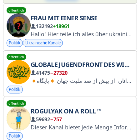
öffentlich
FRAU MIT EINER SENSE
132192
+18961
Hallo! Hier teile ich alles über ukrainische Politik, Insiderinformationen und die wahre, verborgene Seite des Lebens unserer „Volksvertreter“ hinter den Kulissen. Bei Fragen kontaktieren Sie mich bitte unter skosoi@protonmail.com oder über meinen Telegram-Bot: @J_Skosoi_bot
Politik
Ukrainische Kanäle
öffentlich
GLOBALE JUGENDFRONT DES WIDERSTANDS
41475
−27320
کانال روابط عمومی جبهه جهانی شباب المقاومة متشکل از جوانان از بیش از صد ملیت جهان
Politik
öffentlich
ROGULYAK ON A ROLL ™
59692
−757
Dieser Kanal bietet jede Menge Information und Unterhaltung! Hier gibt es immer die aktuellsten Nachrichten und super-kitschige Inhalte! KONTAKT: @ragulban_bot WERBUNG: @yumytg @KirnossOff @Meehas @magister_mg @RA_tell_PROTG @politmanagertg @kra_media_bot
Politik