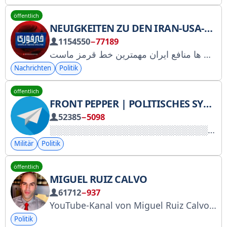
öffentlich
NEUIGKEITEN ZU DEN IRAN-USA-VERHANDLUNGEN
1154550
−77189
اخبار جنگ خاورمیانه و دنیا پوشش تمام اخبار مهم و تاثیر گذار در زندگی ما ایرانی ها منافع ایران مهمترین خط قرمز ماست
Nachrichten
Politik
öffentlich
FRONT PEPPER | POLITISCHES SYSTEM
52385
−5098
Militär
Politik
öffentlich
MIGUEL RUIZ CALVO
61712
−937
YouTube-Kanal von Miguel Ruiz Calvo und Freunden
Politik