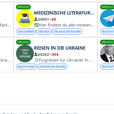
öffentlich
öffentlich
MEDIZINISCHE LITERATURBIBLIOTHEK
34001
−65
.to/in_factum
Hier findest du alle notwendigen Bücher für dein Medizinstudium – kostenlos!
Gesundheit
Literatur
Ukrainische Kanäle
Nachric
öffentlich
öffentlich
REISEN IN DIE UKRAINE
64262
−304
.org/donate
Flugreisen für Ukrainer in Europa! Faire Preise, die besten Reiseziele, bewährte Reiseveranstalter und Hotels.
Nachrichten
Ukrainische Kanäle
Nachric