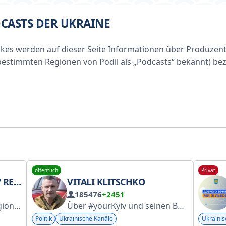
CASTS DER UKRAINE
kes werden auf dieser Seite Informationen über Produzen
in bestimmten Regionen von Podil als „Podcasts“ bekannt) b
öffentlich
Privat
IW (ROSA)
VITALI KLITSCHKO
185476
+2451
hernihiw
Über #yourKyiv und seinen Bürgermeister
https://cg.gov.ua/
Politik
Ukrainische Kanäle
Ukrainis