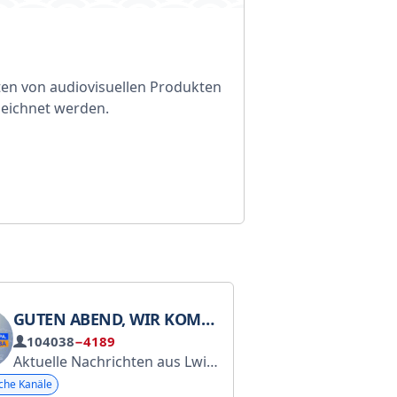
ten von audiovisuellen Produkten
ezeichnet werden.
GUTEN ABEND, WIR KOMMEN AUS LEMBERG.
104038
−4189
Aktuelle Nachrichten aus Lwiw, online.
Für Werbung kon
che Kanäle