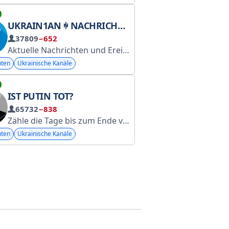
UKRAIN1AN ꑭ NACHRICHTEN
37809
−652
Aktuelle Nachrichten und Ereignisse:
Die Avantgarde d
Abonniere den Ka
hten
Ukrainische Kanäle
IST PUTIN TOT?
65732
−838
Zähle die Tage bis zum Ende von Putin. AKTUELLE GEBÜHR: https://send.monobank.ua/jar/ydjSFSL4j INFORMATIONEN ZU DEN AKTUELLEN GEBÜHREN: https://way-to-ukraine.com/ua
Stiftung @sternenkofund.
Ich schreibe niemandem, b
hten
Ukrainische Kanäle