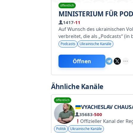
öffentlich
MINISTERIUM FÜR POD
1417
-11
Auf Wunsch des ukrainischen Vol
verbreitet, die als „Podcasts“ (
Podcasts
Ukrainische Kanäle
Öffnen
Ähnliche Kanäle
öffentlich
VYACHESLAV CHAUS/ REGIONALE STAATSVERWALTUNG TSCHERNIH
35683
-500
Offizieller Kanal der Regionalverwaltung Tsc
Politik
Ukrainische Kanäle