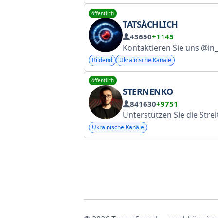
öffentlich
TATSÄCHLICH
43650
+1145
Kontaktieren Sie uns @in_factum_bot Support: t.me/infactum_donate https://donatello
Bildend
Ukrainische Kanäle
öffentlich
STERNENKO
841630
+9751
Unterstützen Sie die Streitkräfte der Ukraine: https://www.sternenkofund
Ukrainische Kanäle