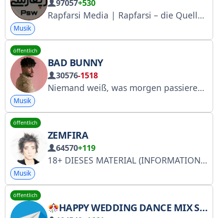
97057
+530
Rapfarsi Media | Rapfarsi – die Quelle der besten persischen Rap-Remixe.
Musik
öffentlich
BAD BUNNY
30576
-1518
Niemand weiß, was morgen passieren wird.
Musik
öffentlich
ZEMFIRA
64570
+119
18+ DIESES MATERIAL (INFORMATIONEN) WURDE VON DER AUSLÄNDISCHEN VERMITTLERIN ZEMFIRAH TALGATOVNA RAMAZANOVA ERSTELLT UND/ODER VERBREITET https://zemfira.world
Musik
öffentlich
HAPPY WEDDING DANCE MIX SONG