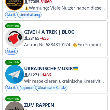
27085
-31860
Warnung: Viele Nutzer haben dieses Konto als Betrug oder gefälschtes Konto gemeldet. Seien Sie bitte vorsichtig, insbesondere wenn Sie zur Zahlung von Geld aufgefordert werden.
Musik
Unterhaltung
öffentlich
GIVE
A TREK | BLOG
33165
−655
Antrag Nr. 6884810174:
Ein 5-minütiger Song basierend auf Ihren Geschichten! Ein tolles Geschenk für jeden.
Musik
öffentlich
UKRAINISCHE MUSIK
81271
−1436
Wir respektieren ukrainische Kreativität,
Musik
Regionale
Ukrainische Kanäle
öffentlich
ZUM RAPPEN