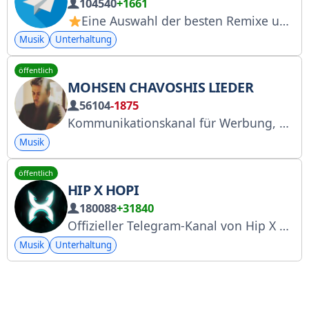
104540
+1661
Eine Auswahl der besten Remixe und Musik
Musik
Unterhaltung
öffentlich
MOHSEN CHAVOSHIS LIEDER
56104
-1875
Kommunikationskanal für Werbung, Content-Versand etc. @Rezaeskandari020 Link zum YouTube-Kanal mit Liedern von Mohsen Chavoshi: https://youtube.com/@mohsenchavoshi0?si=uEh2xmUxjfWfN0Ew Link zur Mohsen Chavoshi-Gruppe: https://t.me/mohsenchavoshi_0
Musik
öffentlich
HIP X HOPI
180088
+31840
Offizieller Telegram-Kanal von Hip X Hopi. Playlist: https://t.me/HipHopiPlaylist Werbung: https://t.me/Hipxhopi_ads
Musik
Unterhaltung