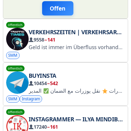
Offen
öffentlich
VERKEHRSZEITEN | VERKEHRSARBITRAGE
9558
−141
Geld ist immer im Überfluss vorhanden für diejenigen, die die einfachen Prinzipien des Geldverdienens verstehen. Hier finden Sie alles zum Thema Traffic. Webseite: http://cpalenta.ru Chat: @cpa_podslushano Stellenangebote: @hr_affiliate Kontakt: @teftelkaaa Traffic-Kanäle und Chats: https://t.me/addlist/EfbBB4gPLtdhZGU6
SMM
öffentlich
BUYINSTA️
10454
−542
قناة باي انستا الرسمية © بيع حسابات انستا + يوزرات
نقل يوزرات مع الضمان
SMM
Instagram
öffentlich
INSTAGRAMMER — ILYA MINDIBEKOVS BLOG
17240
−161