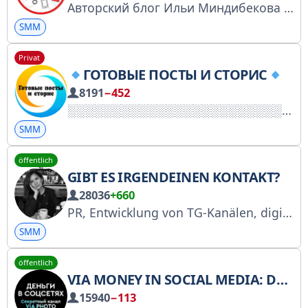
Авторский блог Ильи Миндибекова — владельца SMM-агентства, фрилансера и маркетолога. Делюсь как зарабатываю и продвигаю бизнесы в Instagram и в Telegram! Консультации и связь: @il_mindi
SMM
Privat
ГОТОВЫЕ ПОСТЫ И СТОРИС
8191
−452
SMM
öffentlich
GIBT ES IRGENDEINEN KONTAKT?
28036
+660
PR, Entwicklung von TG-Kanälen, digitale Stellenangebote. Autorin: Anna Borisova, 15 Jahre Erfahrung in PR, HSE. PR-Kurse, Telegram und Mediamania-Magazin. Kontakt: @borisova_anya. RKN: https://clck.ru/3PeUGy
SMM
öffentlich
VIA MONEY IN SOCIAL MEDIA: DER ERSTE SCHRITT
15940
−113