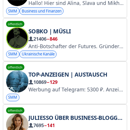
Hallo! Hier sind Alina, Slava und Mikhail. Dies ist unser geheimer Kanal zum Thema Geldverdienen in den sozialen Medien.
SMM
Business und Finanzen
öffentlich
SOBKO | MÜSLI
21406
−846
Anti-Botschafter der Futures. Gründer von @tsunammitools. Market Maker für Ihre Projekte. Inhaber von $BTC und $SOL. Warte auf eine positive Entwicklung bei $SOL. Habe RSQ8 gekauft, die Kurse aber nicht gestartet.
SMM
Ukrainische Kanäle
öffentlich
TOP-ANZEIGEN | AUSTAUSCH
10869
−129
Werbung auf Telegram: 5300 ₽. Anzeigen schalten und Kooperationen anfragen – @marinaRekLama
SMM
öffentlich
JULIESSO ÜBER BUSINESS-BLOGGING
7695
−141