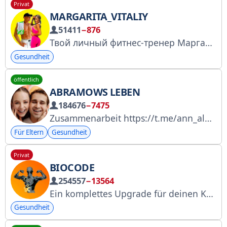
Privat
MARGARITA_VITALIY
51411
−876
Твой личный фитнес-тренер Маргарита, Виталий •
Gesundheit
öffentlich
ABRAMOWS LEBEN
184676
−7475
Zusammenarbeit https://t.me/ann_alexandrovaa Die Ressource ist in der Roskomnadzor-Liste enthalten: https://gosuslugi.ru/snet/67a4cb46a16f1b5542983379
Für Eltern
Gesundheit
Privat
BIOCODE
254557
−13564
Ein komplettes Upgrade für deinen Körper! Zusammenarbeit: @gleb_sawyer Einladungslink: https://t.me/+btgCjULB_9BiMjdi Wir sind auf der Börse: https://telega.in/c/+btgCjULB_9BiMjdi RKN: https://clck.ru/3FarSr
Gesundheit