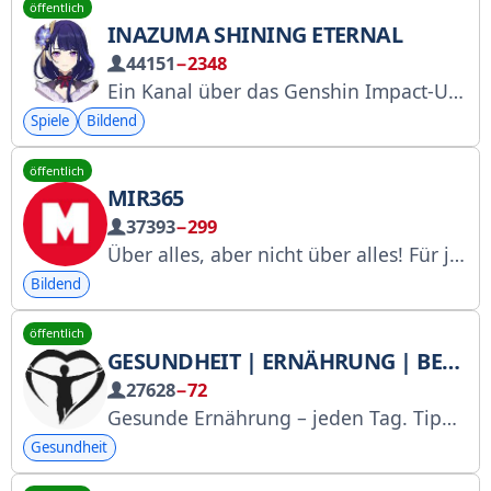
öffentlich
INAZUMA SHINING ETERNAL
44151
−2348
Ein Kanal über das Genshin Impact-Universum! ✦ Inhaber und Werbung: @xiavial Alle Informationen stammen aus öffentlichen Quellen.
Spiele
Bildend
öffentlich
MIR365
37393
−299
Über alles, aber nicht über alles! Für jeden, aber nicht für jeden! https://bastyon.com/mir1001?ref=P9WLoomRzXykRuF6GsrVhJqYXwRoY9XNjX
Bildend
öffentlich
GESUNDHEIT | ERNÄHRUNG | BEWEGUNG
27628
−72
Gesunde Ernährung – jeden Tag. Tipps, Rezepte, Übungen. Registriert bei Roskomnadzor: https://www.gosuslugi.ru/snet/67a5d0d0dc130259d5b862f3. Werbeanfragen an: @whitefox_ads
Gesundheit