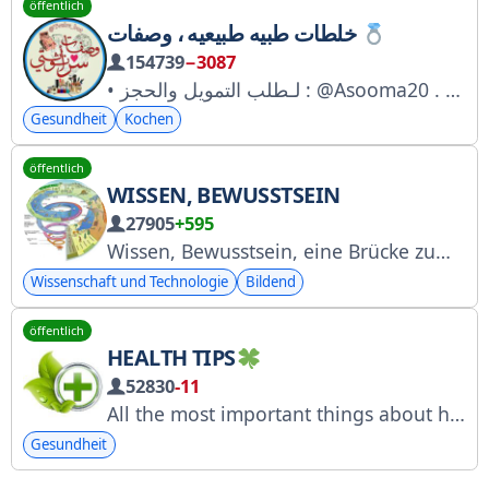
öffentlich
خلطات طبيه طبيعيه ، وصفات
154739
−3087
• لـطلب التمويل والحجز : @Asooma20 . • 7 قنوات للاعـلانات والتمويل √ @uv_49 .
Gesundheit
Kochen
öffentlich
WISSEN, BEWUSSTSEIN
27905
+595
Wissen, Bewusstsein, eine Brücke zum Wissen, verbunden mit der Website www.daneshagahi.com für öffentliche Aktivitäten: https://buymeacoffee.com/soroushsarabi
Wissenschaft und Technologie
Bildend
öffentlich
HEALTH TIPS
52830
-11
All the most important things about health are only here. Dr. Richard Williams
Gesundheit