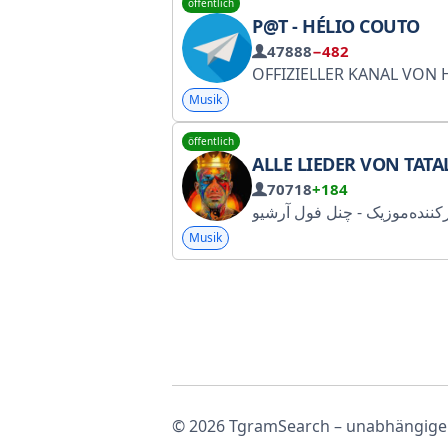
öffentlich
P@T - HÉLIO COUTO
47888
−482
OFFIZIELLER KANAL VON HÉLIO COUTO UND SEINEM TEAM Dieser Kanal hat zum Ziel, Ihnen die offiziellen Inhalte von Professor Hélio Couto und seinem T
Musik
öffentlich
ALLE LIEDER VON TATALOO | AMIR TATALOO | AMIR TATALOO 
70718
+184
Musik
© 2026 TgramSearch – unabhängiger