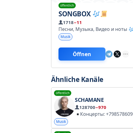
öffentlich
SONGBOX
1718
−11
Песни, Музыка, Видео и ноты
Musik
Öffnen
Ähnliche Kanäle
öffentlich
SCHAMANE
128700
−970
Концерты: +79857860992 (Алекс
Musik