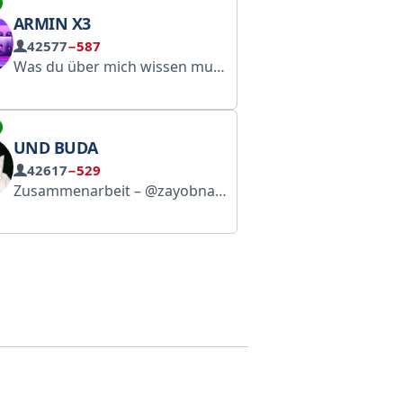
ARMIN X3
42577
−587
Was du über mich wissen musst ~ [ @About_x3 ] ~ YouTube: armin x3
UND BUDA
42617
−529
در این‌کانال تمام اهنگ های امیر تتلو وجود
Zusammenarbeit – @zayobna RuRap News – @radirepa Offizieller Kanal des Künstlers OG Buda – @budaog. Unser Kanal ist eine große Fan-Community!