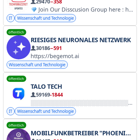
29470
−358
Join Our Disscusion Group here : https://t.me/+R7HA78worfBj6Oc4
IT
Wissenschaft und Technologie
öffentlich
RIESIGES NEURONALES NETZWERK
30186
−591
https://begemot.ai
Wissenschaft und Technologie
öffentlich
TALO TECH
59169
-1844
IT
Wissenschaft und Technologie
öffentlich
MOBILFUNKBETREIBER "PHOENIX" (STAATLICHES EINHEITSUNTERNEHMEN DER DVR "ROS")