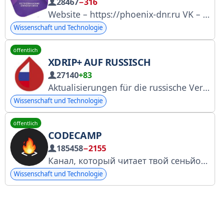
28467
−316
Website – https://phoenix-dnr.ru VK – https://vk.com/phoenix7949 OK.ru – https://ok.ru/phoenix7949 Max – https://max.ru/phoenix_mobile_operator Kundenservice – 411, +79493005000 Internet für Zuhause (technischer Support) – 432, 11809
Wissenschaft und Technologie
öffentlich
XDRIP+ AUF RUSSISCH
27140
+83
Aktualisierungen für die russische Version des xDrip+ mit einigen Extras
Wissenschaft und Technologie
öffentlich
CODECAMP
185458
−2155
Канал, который читает твой сеньйор. Здесь про разработку, технологии и гаджеты
Wissenschaft und Technologie