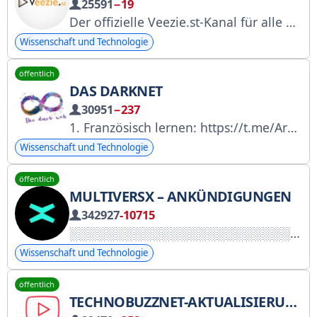
25591
−19
Der offizielle Veezie.st-Kanal für alle Mitteilungen und Neuigkeiten.
Wissenschaft und Technologie
öffentlich
DAS DARKNET
30951
−237
1. Französisch lernen: https://t.me/Archivelefr 2. Kurse: https://t.me/tdwcourses 3. App-Kanal (Mod): https://t.me/tdwappsmod 4. Programme: https://t.me/tdwprograms 5. Englisch lernen: https://t.me/Here_isEnglish
Wissenschaft und Technologie
öffentlich
MULTIVERSX – ANKÜNDIGUNGEN
342927
-10715
Wissenschaft und Technologie
öffentlich
TECHNOBUZZNET-AKTUALISIERUNGEN