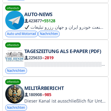
öffentlich
AUTO-NEWS
423877
+55128
Auto und Motorrad
Nachrichten
öffentlich
TAGESZEITUNG ALS E-PAPER (PDF)
225633
−2819
Nachrichten
öffentlich
MILITÄRBERICHT
180908
−985
Dieser Kanal ist ausschließlich für Unterstützer der russischen Armee. Ich überprüfe Ihren Wohnsitz; Anfragen werden umgehend bearbeitet. Link zum Einladen eines Freundes: https://t.me/+dpKR8jl9CzxiZDAy RKN – Nr. 5220485957 Werbung: @AmunRaMe Management: https://t.me/VoenSvodka
Nachrichten