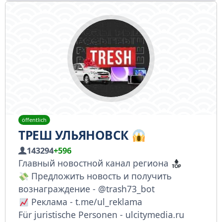
öffentlich
ТРЕШ УЛЬЯНОВСК
143294
+596
Главный новостной канал региона
Предложить новость и получить
вознаграждение - @trash73_bot
Реклама - t.me/ul_reklama
Für juristische Personen - ulcitymedia.ru