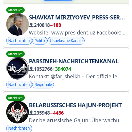
öffentlich
SHAVKAT MIRZIYOYEV_PRESS-SERVICE
240818
−188
Website: www.president.uz Facebook: www.fb.com/Mirziyoyev Instagram: www.instagram.com/mirziyoyev_sh X: https://x.com/president_uz YouTube: www.youtube.com/PrezidentMatbuotxizmati © Pressedienst des Präsidenten von Usbekistan
Nachrichten
Politik
Usbekische Kanäle
öffentlich
PARSINEH-NACHRICHTENKANAL
1052766
+394074
Kontakt: @far_sheikh – Der offizielle Kanal der analytischen Nachrichtenwebsite Parsineh. Persischsprachige lesen Parsineh... www.parsine.com
Nachrichten
Regionale
öffentlich
BELARUSSISCHES HAJUN-PROJEKT
235948
−4486
Der belarussische Gajun: Überwachung der Militäraktivitäten. Wir beobachten die Geschehnisse in Belarus. Und auch die von außerhalb. @HajunBYbot – Melden Sie Ihre Beobachtungen. @motolkohelp
Nachrichten