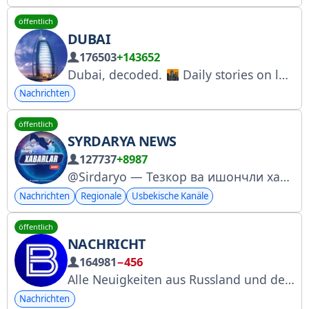
öffentlich
DUBAI
176503
+143652
Dubai, decoded.
Daily stories on luxury, real estate, innovation & the lifestyle of the world’s fastest-growing city.
Nachrichten
öffentlich
SYRDARYA NEWS
127737
+8987
@Sirdaryo — Тезкор ва ишончли хабарлар ✓
Nachrichten
Regionale
Usbekische Kanäle
öffentlich
NACHRICHT
164981
−456
Alle Neuigkeiten aus Russland und der Welt von den Redakteuren und Autoren der VGTRK-Website: https://www.vesti.ru E-Mail der Redaktion: info@vesti.ru Eintragung im RKN-Register: https://www.gosuslugi.ru/snet/679289ecf3169f6df90deb84
Nachrichten