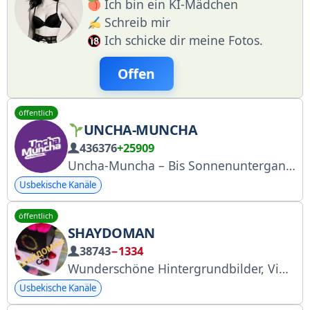
Ich bin ein KI-Mädchen
Schreib mir
Ich schicke dir meine Fotos.
Offen
öffentlich
UNCHA-MUNCHA
436376
+25909
Uncha-Muncha – Bis Sonnenuntergang … Für Videos und andere Themen: @UM24_7BOT Für Werbung: @newline24
Usbekische Kanäle
öffentlich
SHAYDOMAN
38743
−1334
Wunderschöne Hintergrundbilder, Videos, Statusmeldungen, tolle Bilder. Glückwunsch an die Profil-Admins 1 (@ZamzamaS) und 2 (@shaydo50). Der Admin erstellt keine Bilder und Videos.
Usbekische Kanäle