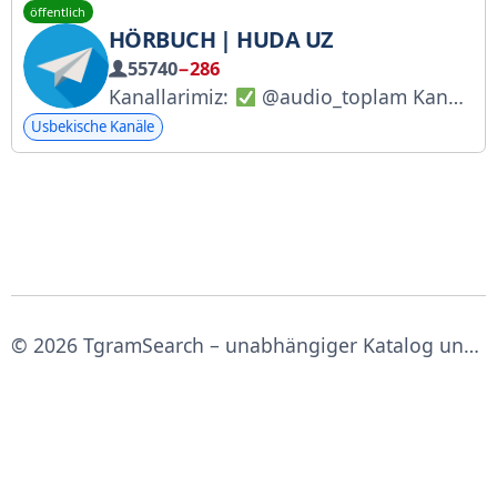
öffentlich
HÖRBUCH | HUDA UZ
55740
−286
Kanallarimiz:
@audio_toplam Kanalimiz boti:
Usbekische Kanäle
© 2026 TgramSearch – unabhängiger Katalog und Suche für Telegram‑Kanäle.