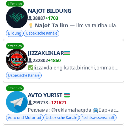
öffentlich
NAJOT BILDUNG
38887
+1703
𝗡𝗮𝗷𝗼𝘁 𝗧𝗮'𝗹𝗶𝗺 — ilm va tajriba ulashamiz! Dasturlash | Dizayn | Marketing 12000+ bitiruvchi Bitiruvchilar 75%-85% ishli 2023-yilda "Eng yaxshi AyTi markaz"
Bildung
Usbekische Kanäle
öffentlich
JIZZAXLIKLAR
232802
+1860
Jizzaxda eng katta,birinchi,ommabop va yagona rasmiy kanal Tezkor xabarlar, Yangi videolar. Reklama pullik
Usbekische Kanäle
öffentlich
AVTO YURIST
299773
−121621
Реклама: @reklamahaqida
Барчаси автомобил ҳақида. @AvtoTestchi_Bot Канал 0003337171-сонли гувоҳнома асосида фаолият юритади
Auto und Motorrad
Usbekische Kanäle
Rechtswissenschaft