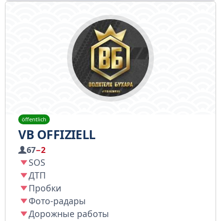
öffentlich
VB OFFIZIELL
67
−2
SOS
ДТП
Пробки
Фото-радары
Дорожные работы