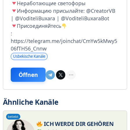
Неработающие светофоры
Информацию присылайте: @CreatorVB
| @VoditeliBuxara | @VoditeliBuxaraBot
Присоединяйтесь
:
https://telegram.me/joinchat/CmYw5kMwy5
06fTH56_Cnnw
Usbekische Kanäle
Öffnen
Ähnliche Kanäle
beliebt
ICH WERDE DIR GEHÖREN