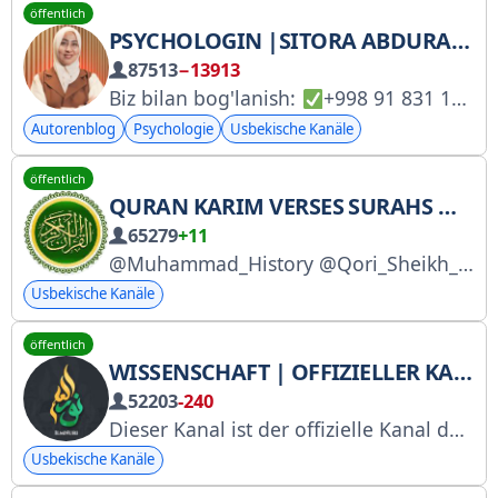
öffentlich
PSYCHOLOGIN |SITORA ABDURAKHMONOVA
87513
−13913
Biz bilan bog'lanish:
+998 91 831 17 66
Autorenblog
Psychologie
Usbekische Kanäle
öffentlich
QURAN KARIM VERSES SURAHS MP3
65279
+11
@Muhammad_History @Qori_Sheikh_Alijon @ilmnuri_kanall @Hilol_Tavsiri @Shaytan_Askarlar @QURANkanali @Matni_Suralar @QURAN_Tarjimasi_MP3 @Muallimsoni_Uz @NomozQoydalar @Muslima_Nashida @Muhammad_Allah's_Habibi @MaruzalarUz_Mp3
Usbekische Kanäle
öffentlich
WISSENSCHAFT | OFFIZIELLER KANAL
52203
-240
Dieser Kanal ist der offizielle Kanal der Webseite ilmnuri.net. YouTube: https://www.youtube.com/ilmnuriofficial. Vollständige Tutorials: @ilmnuriBot Ilmnuri | Abdullah Domla Tutorials | Abdullah Domla
Usbekische Kanäle