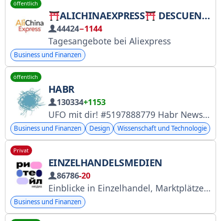
öffentlich
ALICHINAEXPRESS
DESCUENTOS Y OFERTAS
44424
−1144
Tagesangebote bei Aliexpress
Business und Finanzen
öffentlich
HABR
130334
+1153
UFO mit dir! #5197888779 Habr News → https://t.me/habr_com_news Habr Karriere → https://t.me/habr_career Werbung → adv@habr.team
Business und Finanzen
Design
Wissenschaft und Technologie
Privat
EINZELHANDELSMEDIEN
86786
-20
Einblicke in Einzelhandel, Marktplätze und Wirtschaft. Zusammenarbeit: @alfapolo, Assistenz: @Alivian, in Zusammenarbeit mit @Spiral_Yuri, Link: @ec_retail, RKN: clck.ru/3GYKSN
Business und Finanzen