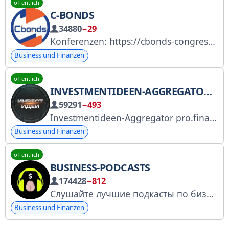
öffentlich
C-BONDS
34880
−29
Konferenzen: https://cbonds-congress.ru/ Premarketing, News, Analysen unter http://cbonds.ru Inhalte: @Anna_Doronina, smm@cbonds-congress.com Projekte: https://t.me/investfundsru, https://t.me/IPO_SPO_Cbonds
Business und Finanzen
öffentlich
INVESTMENTIDEEN-AGGREGATOR | PRO.FINANSY
59291
−493
Investmentideen-Aggregator pro.finansy! Unsere Website: profinansy.ru RKN: 6893239498
Business und Finanzen
öffentlich
BUSINESS-PODCASTS
174428
−812
Слушайте лучшие подкасты по бизнесу от самых выдающихся людей в мире
Business und Finanzen