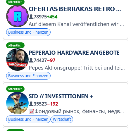
öffentlich
𝗢𝗙𝗘𝗥𝗧𝗔𝗦 𝗕𝗘𝗥𝗥𝗔𝗞𝗔𝗦 𝗥𝗘𝗧𝗥𝗢 𝗱𝗲𝗹 𝗰𝗮𝗻𝗮𝗹 𝗧𝗨𝗕𝗘𝗥𝗩𝗜𝗘𝗝𝗨𝗡𝗘𝗥
78975
+454
Auf diesem Kanal veröffentlichen wir Produktangebote und Rabattcoupons für Artikel, die auf meinem YouTube-Kanal TuberViejuner vorgestellt werden. Alle Kauflinks sind Affiliate-Links, das heißt, wir erhalten eine kleine Provision, ohne dass Ihnen dadurch zusätzliche Kosten entstehen.
Business und Finanzen
öffentlich
PEPERAIO HARDWARE ANGEBOTE
74427
−97
Pepes Aktionsgruppe! Tritt bei und teile die Gruppe mit deinen Freunden. Wir teilen Links zu nationalen und internationalen Shops und bemühen uns, möglichst genaue Informationen bereitzustellen.
Business und Finanzen
öffentlich
SID // INVESTITIONEN +
35523
−192
Фондовый рынок, финансы, недвижимость, инвест-юмор и аналитика от Сида
Business und Finanzen
Wirtschaft