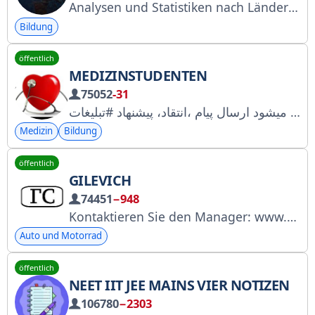
Analysen und Statistiken nach Ländern. Ersteller/Werbung: @sergeydenezhkin, Assistenz: @MacFrolov, weitere Assistenten: @tut_manageri, Freunde einladen: @mapmind, Werbung: @Social_Energy, Zeitplan und Preise: tg.seads.me
Bildung
öffentlich
MEDIZINSTUDENTEN
75052
-31
رسانه دانشجـویان علوم پزشکی ایران مهمترین دانلود کتاب و جزوهای تمام رشته های علوم پزشکی، اگر صاحب اثر راضی نباشد پاک میشود ارسال پیام ،انتقاد، پیشنهاد #تبلیغات.
Medizin
Bildung
öffentlich
GILEVICH
74451
−948
Kontaktieren Sie den Manager: www.gscarbuy.com -> Kontaktbereich -> klicken Sie auf das Telegram-Symbol -> Sie werden zum Chat weitergeleitet.
Auto und Motorrad
öffentlich
NEET IIT JEE MAINS VIER NOTIZEN
106780
−2303