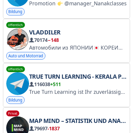
Promotion
@manager_Nanakclasses
Bildung
öffentlich
VLADDILER
70174
−148
Автомобили из ЯПОНИИ
КОРЕИ
КИ
Auto und Motorrad
öffentlich
TRUE TURN LEARNING - KERALA PSC
116038
+511
True Turn Learning ist Ihr zuverlässiger Partner für die Vorbereitung auf die Kerala PSC-Prüfung. Wir bieten: Tägliche PSC-Benachrichtigungen und -Updates, aktuelle Nachrichten, PDF-Notizen, Quiz und Übungstests für verschiedene Prüfungen. Verwandeln Sie Ihre Träume in Ziele. Machen Sie Ihre Anstrengungen zum Erfolg. (Ehemals PSC PDF Bank)
Bildung
Privat
MAP MIND – STATISTIK UND ANALYTIK
79697
-1837