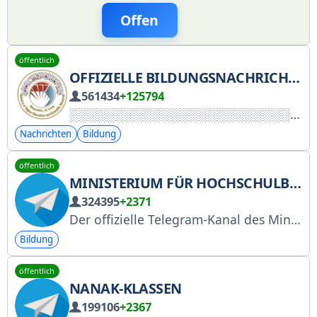
Offen
öffentlich
OFFIZIELLE BILDUNGSNACHRICHTEN
561434
+125794
Nachrichten
Bildung
öffentlich
MINISTERIUM FÜR HOCHSCHULBILDUNG UND WISSENSCHAFTLICHE FORSCHUNG
324395
+2371
Der offizielle Telegram-Kanal des Ministeriums für Hochschulbildung und wissenschaftliche Forschung
Bildung
öffentlich
NANAK-KLASSEN
199106
+2367